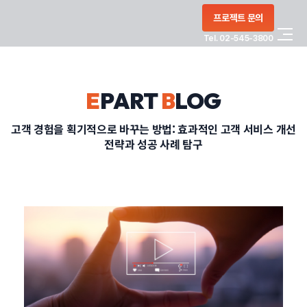
콘텐츠로
프로젝트 문의
건너뛰기
Tel. 02-545-3800
COMPANY
E
PART
B
LOG
SERVICE
고객 경험을 획기적으로 바꾸는 방법: 효과적인 고객 서비스 개선
전략과 성공 사례 탐구
PORTFOLIO
BLOG
CONTACT
정부지원사업