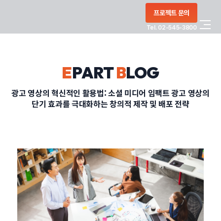
콘텐츠로
프로젝트 문의
건너뛰기
Tel. 02-545-3800
COMPANY
E
PART
B
LOG
SERVICE
광고 영상의 혁신적인 활용법: 소셜 미디어 임팩트 광고 영상의
단기 효과를 극대화하는 창의적 제작 및 배포 전략
PORTFOLIO
BLOG
CONTACT
정부지원사업