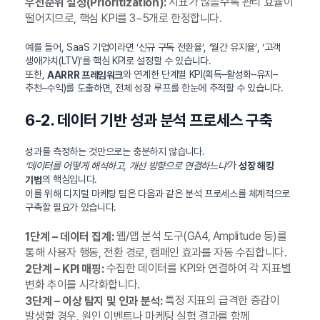
지표가 많을수록 관리 효율이
우선순위 설정(Prioritization):
떨어지므로, 핵심 KPI를 3~5개로 한정합니다.
예를 들어, SaaS 기업이라면 ‘신규 구독 전환율’, ‘월간 유지율’, ‘고객
생애가치(LTV)’를 핵심 KPI로 설정할 수 있습니다.
또한,
와 연계한 단계별 KPI(획득–활성화–유지–
AARRR 프레임워크
추천–수익)를 도출하면, 전체 성장 루프를 한눈에 추적할 수 있습니다.
6-2. 데이터 기반 성과 분석 프로세스 구축
성과를 측정하는 것만으로는 충분하지 않습니다.
가
‘데이터를 어떻게 해석하고, 개선 방향으로 연결하느냐’
성장 해킹
의 핵심입니다.
기법
이를 위해 디지털 마케팅 팀은 다음과 같은 분석 프로세스를 체계적으로
구축할 필요가 있습니다.
웹/앱 분석 도구(GA4, Amplitude 등)를
1단계 – 데이터 집계:
통해 사용자 행동, 전환 경로, 캠페인 효과를 자동 수집합니다.
수집한 데이터를 KPI와 연결하여 각 지표별
2단계 – KPI 매핑:
변화 추이를 시각화합니다.
특정 지표의 급격한 증감이
3단계 – 이상 탐지 및 인과 분석:
발생할 경우, 원인 이벤트나 마케팅 실험 결과를 함께