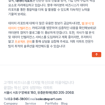
결국,
는 단순한 정보 전달을 넘어, 기업 전략 수립의 핵심
데이터 리포트
요소로 자리매김하고 있습니다. 향후 여러분의 비즈니스가 데이터
리포트를 통한 통찰력을 더욱 잘 활용할 수 있도록 지속적인 노력을
기울여 보세요.
데이터 리포트에 대해 더 많은 유용한 정보가 궁금하시다면,
웹 분석 및
카테고리를 방문하여 심층적인 내용을 확인해보세요!
데이터 인텔리전스
여러분의 참여가 블로그를 더 풍성하게 만듭니다. 또한, 귀사가 웹 분석
및 데이터 인텔리전스 서비스를 도입하려고 계획 중이라면, 주저하지
말고
를 통해 상담을 요청해 주세요. 저희 이파트 전문가
프로젝트 문의
팀이 최적의 솔루션을 제안해드릴 수 있습니다!
↑
고객의 비즈니스를 디지털 혁신으로 이끌어갑니다
끝없는 혁신, 같이 성장하는 이파트
서울시 서초구 방배로 180, 유중문화재단BD 205-206호
Tel
02-545-3800
Email
sales@epart.com
Company
Service
Portfolio
Blog