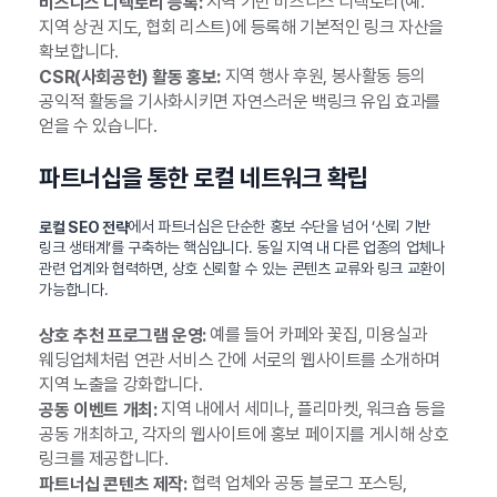
지역 기반 비즈니스 디렉토리(예:
비즈니스 디렉토리 등록:
지역 상권 지도, 협회 리스트)에 등록해 기본적인 링크 자산을
확보합니다.
지역 행사 후원, 봉사활동 등의
CSR(사회공헌) 활동 홍보:
공익적 활동을 기사화시키면 자연스러운 백링크 유입 효과를
얻을 수 있습니다.
파트너십을 통한 로컬 네트워크 확립
에서 파트너십은 단순한 홍보 수단을 넘어 ‘신뢰 기반
로컬 SEO 전략
링크 생태계’를 구축하는 핵심입니다. 동일 지역 내 다른 업종의 업체나
관련 업계와 협력하면, 상호 신뢰할 수 있는 콘텐츠 교류와 링크 교환이
가능합니다.
예를 들어 카페와 꽃집, 미용실과
상호 추천 프로그램 운영:
웨딩업체처럼 연관 서비스 간에 서로의 웹사이트를 소개하며
지역 노출을 강화합니다.
지역 내에서 세미나, 플리마켓, 워크숍 등을
공동 이벤트 개최:
공동 개최하고, 각자의 웹사이트에 홍보 페이지를 게시해 상호
링크를 제공합니다.
협력 업체와 공동 블로그 포스팅,
파트너십 콘텐츠 제작: