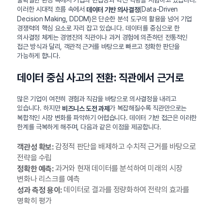
불확실한 환경 속에서 기업의 민첩성과 혁신 역량을 시험하고 있습니다.
이러한 시대적 흐름 속에서
(Data-Driven
데이터 기반 의사결정
Decision Making, DDDM)은 단순한 분석 도구의 활용을 넘어 기업
경쟁력의 핵심 요소로 자리 잡고 있습니다. 데이터를 중심으로 한
의사결정 체계는 경영진의 직관이나 과거 경험에 의존하던 전통적인
접근 방식과 달리, 객관적 근거를 바탕으로 빠르고 정확한 판단을
가능하게 합니다.
데이터 중심 사고의 전환: 직관에서 근거로
많은 기업이 여전히 경험과 직감을 바탕으로 의사결정을 내리고
있습니다. 하지만
가 복잡해질수록 직관만으로는
비즈니스 도전 과제
복합적인 시장 변화를 파악하기 어렵습니다. 데이터 기반 접근은 이러한
한계를 극복하게 해주며, 다음과 같은 이점을 제공합니다.
감정적 판단을 배제하고 수치적 근거를 바탕으로
객관성 확보:
전략을 수립
과거와 현재 데이터를 분석하여 미래의 시장
정확한 예측:
변화나 리스크를 예측
데이터로 결과를 정량화하여 전략의 효과를
성과 측정 용이:
명확히 평가