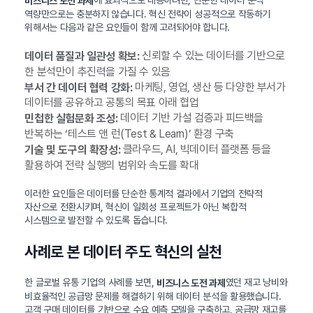
에 효과적으로 대응하려면, 단순한 데이터 분석
비즈니스 도전 과제
역량만으로는 충분하지 않습니다. 혁신 전략이 성공적으로 작동하기
위해서는 다음과 같은 요인들이 함께 고려되어야 합니다.
신뢰할 수 있는 데이터를 기반으로
데이터 품질과 일관성 확보:
한 분석만이 추진력을 가질 수 있음
마케팅, 영업, 생산 등 다양한 부서가
부서 간 데이터 협력 강화:
데이터를 공유하고 공통의 목표 아래 협업
데이터 기반 가설 검증과 피드백을
민첩한 실험문화 조성:
반복하는 ‘테스트 앤 런(Test & Learn)’ 환경 구축
클라우드, AI, 빅데이터 플랫폼 등을
기술 및 도구의 확장성:
활용하여 전략 실행의 범위와 속도를 확대
이러한 요인들은 데이터를 단순한 통계적 결과에서 기업의 전략적
자산으로 전환시키며, 혁신이 일회성 프로젝트가 아닌 복합적
시스템으로 발전할 수 있도록 돕습니다.
사례로 본 데이터 주도 혁신의 실천
한 글로벌 유통 기업의 사례를 보면,
였던 재고 낭비와
비즈니스 도전 과제
비효율적인 공급망 문제를 해결하기 위해 데이터 분석을 활용했습니다.
고객 구매 데이터를 기반으로 수요 예측 모델을 구축하고, 공급망 재고를