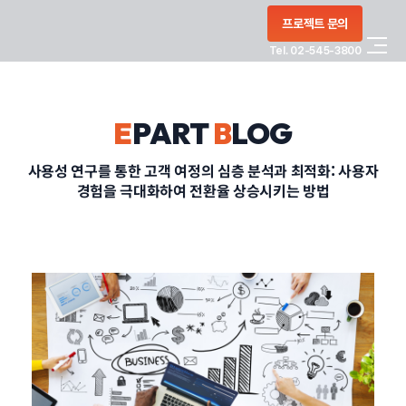
콘텐츠로
프로젝트 문의
건너뛰기
Tel. 02-545-3800
COMPANY
E
PART
B
LOG
SERVICE
사용성 연구를 통한 고객 여정의 심층 분석과 최적화: 사용자
경험을 극대화하여 전환율 상승시키는 방법
PORTFOLIO
BLOG
CONTACT
정부지원사업