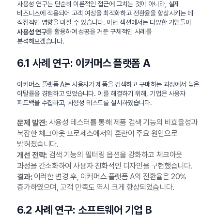
사용성 연구는 단순히 이론적인 접근에 그치는 것이 아니라, 실제
비즈니스에 적용되어 고객 여정을 최적화하고 전환율을 향상시키는 데
직접적인 영향을 미칠 수 있습니다. 이번 섹션에서는 다양한 기업들이
를 활용하여 성공을 거둔 구체적인 사례를
사용성 연구
분석해보겠습니다.
6.1 사례 연구: 이커머스 플랫폼 A
이커머스 플랫폼 A는 사용자가 제품을 검색하고 구매하는 과정에서 높은
이탈률을 경험하고 있었습니다. 이를 해결하기 위해, 기업은 사용자
피드백을 수집하고, 사용성 테스트를 실시하였습니다.
사용성 테스터를 통해 제품 검색 기능의 비효율성과
문제 발견:
복잡한 체크아웃 프로세스에서의 혼란이 주요 원인으로
밝혀졌습니다.
검색 기능의 필터링 옵션을 강화하고 체크아웃
개선 전략:
과정을 간소화하여 사용자 친화적인 디자인을 구현했습니다.
이러한 변경 후, 이커머스 플랫폼 A의 전환율은 20%
결과:
증가하였으며, 고객 만족도 역시 크게 향상되었습니다.
6.2 사례 연구: 소프트웨어 기업 B