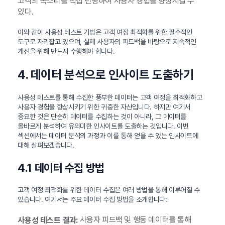
고객의 목소리를 직접 반영하여 사용자 경험을 향상시킬 수
있다.
이와 같이 사용성 테스트 기법은 고객 여정 최적화를 위한 필수적인
도구로 자리잡고 있으며, 실제 사용자의 피드백을 바탕으로 지속적인
개선을 위해 반드시 수행해야 합니다.
4. 데이터 분석으로 인사이트 도출하기
사용성 테스트를 통해 수집한 풍부한 데이터는 고객 여정을 최적화하고
사용자 경험을 향상시키기 위한 귀중한 자산입니다. 하지만 여기서
중요한 것은 단순히 데이터를 수집하는 것이 아니라, 그 데이터를
올바르게 분석하여 유의미한 인사이트를 도출하는 것입니다. 이번
섹션에서는 데이터 분석의 과정과 이를 통해 얻을 수 있는 인사이트에
대해 살펴보겠습니다.
4.1 데이터 수집 방법
고객 여정 최적화를 위한 데이터 수집은 여러 방법을 통해 이루어질 수
있습니다. 여기서는 주요 데이터 수집 방법을 소개합니다:
사용자 피드백 및 행동 데이터를 통해
사용성 테스트 결과: