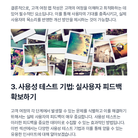
결론적으로, 고객 여정 맵 작성은 고객의 여정을 이해하고 최적화하는 데
있어 필수적인 요소입니다. 이를 통해 사용자의 기대를 충족시키고, 실제
사용자의 목소리를 반영한 개선 방안을 제시하는 것이 가능합니다.
3. 사용성 테스트 기법: 실사용자 피드백
확보하기
고객 여정의 각 단계에서 발생할 수 있는 문제를 식별하고 이를 해결하기
위해서는 실제 사용자의 피드백이 매우 중요합니다. 사용성 테스트는
이러한 피드백을 중요한 데이터로 수집할 수 있는 효과적인 방법입니다.
이번 섹션에서는 다양한 사용성 테스트 기법과 이를 통해 얻을 수 있는
유용한 인사이트에 대해 알아보겠습니다.