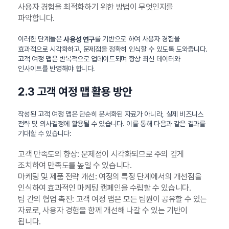
사용자 경험을 최적화하기 위한 방법이 무엇인지를
파악합니다.
이러한 단계들은
를 기반으로 하여 사용자 경험을
사용성 연구
효과적으로 시각화하고, 문제점을 정확히 인식할 수 있도록 도와줍니다.
고객 여정 맵은 반복적으로 업데이트되며 항상 최신 데이터와
인사이트를 반영해야 합니다.
2.3 고객 여정 맵 활용 방안
작성된 고객 여정 맵은 단순히 문서화된 자료가 아니라, 실제 비즈니스
전략 및 의사결정에 활용될 수 있습니다. 이를 통해 다음과 같은 결과를
기대할 수 있습니다:
고객 만족도의 향상: 문제점이 시각화되므로 주의 깊게
조치하여 만족도를 높일 수 있습니다.
마케팅 및 제품 전략 개선: 여정의 특정 단계에서의 개선점을
인식하여 효과적인 마케팅 캠페인을 수립할 수 있습니다.
팀 간의 협업 촉진: 고객 여정 맵은 모든 팀원이 공유할 수 있는
자료로, 사용자 경험을 함께 개선해 나갈 수 있는 기반이
됩니다.