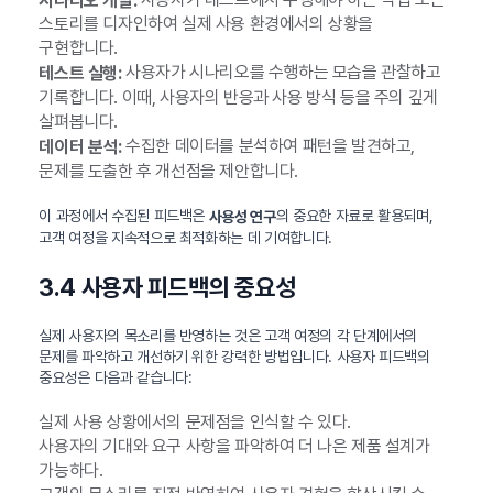
스토리를 디자인하여 실제 사용 환경에서의 상황을
구현합니다.
사용자가 시나리오를 수행하는 모습을 관찰하고
테스트 실행:
기록합니다. 이때, 사용자의 반응과 사용 방식 등을 주의 깊게
살펴봅니다.
수집한 데이터를 분석하여 패턴을 발견하고,
데이터 분석:
문제를 도출한 후 개선점을 제안합니다.
이 과정에서 수집된 피드백은
의 중요한 자료로 활용되며,
사용성 연구
고객 여정을 지속적으로 최적화하는 데 기여합니다.
3.4 사용자 피드백의 중요성
실제 사용자의 목소리를 반영하는 것은 고객 여정의 각 단계에서의
문제를 파악하고 개선하기 위한 강력한 방법입니다. 사용자 피드백의
중요성은 다음과 같습니다:
실제 사용 상황에서의 문제점을 인식할 수 있다.
사용자의 기대와 요구 사항을 파악하여 더 나은 제품 설계가
가능하다.