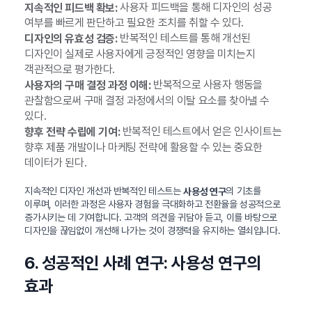
사용자 피드백을 통해 디자인의 성공
지속적인 피드백 확보:
여부를 빠르게 판단하고 필요한 조치를 취할 수 있다.
반복적인 테스트를 통해 개선된
디자인의 유효성 검증:
디자인이 실제로 사용자에게 긍정적인 영향을 미치는지
객관적으로 평가한다.
반복적으로 사용자 행동을
사용자의 구매 결정 과정 이해:
관찰함으로써 구매 결정 과정에서의 이탈 요소를 찾아낼 수
있다.
반복적인 테스트에서 얻은 인사이트는
향후 전략 수립에 기여:
향후 제품 개발이나 마케팅 전략에 활용할 수 있는 중요한
데이터가 된다.
지속적인 디자인 개선과 반복적인 테스트는
의 기초를
사용성 연구
이루며, 이러한 과정은 사용자 경험을 극대화하고 전환율을 성공적으로
증가시키는 데 기여합니다. 고객의 의견을 귀담아 듣고, 이를 바탕으로
디자인을 끊임없이 개선해 나가는 것이 경쟁력을 유지하는 열쇠입니다.
6. 성공적인 사례 연구: 사용성 연구의
효과