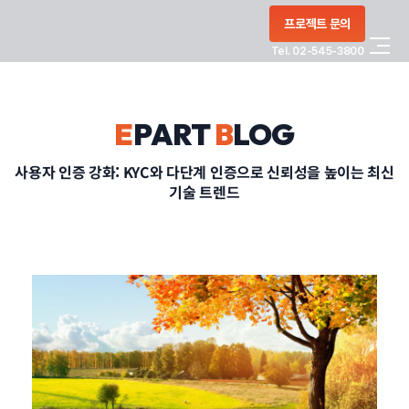
콘텐츠로
프로젝트 문의
건너뛰기
Tel. 02-545-3800
COMPANY
E
PART
B
LOG
SERVICE
사용자 인증 강화: KYC와 다단계 인증으로 신뢰성을 높이는 최신
기술 트렌드
PORTFOLIO
BLOG
CONTACT
정부지원사업