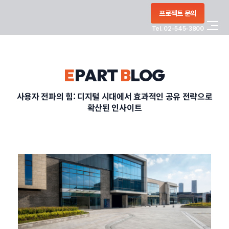
콘텐츠로
프로젝트 문의
건너뛰기
Tel. 02-545-3800
COMPANY
E
PART
B
LOG
SERVICE
사용자 전파의 힘: 디지털 시대에서 효과적인 공유 전략으로
확산된 인사이트
PORTFOLIO
BLOG
CONTACT
정부지원사업