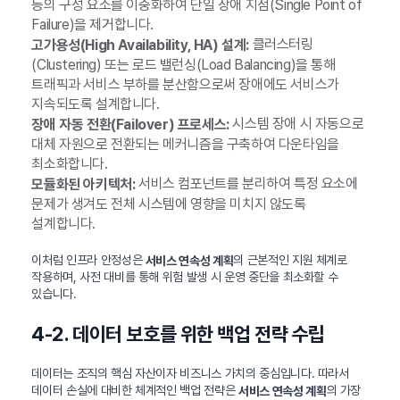
등의 구성 요소를 이중화하여 단일 장애 지점(Single Point of
Failure)을 제거합니다.
클러스터링
고가용성(High Availability, HA) 설계:
(Clustering) 또는 로드 밸런싱(Load Balancing)을 통해
트래픽과 서비스 부하를 분산함으로써 장애에도 서비스가
지속되도록 설계합니다.
시스템 장애 시 자동으로
장애 자동 전환(Failover) 프로세스:
대체 자원으로 전환되는 메커니즘을 구축하여 다운타임을
최소화합니다.
서비스 컴포넌트를 분리하여 특정 요소에
모듈화된 아키텍처:
문제가 생겨도 전체 시스템에 영향을 미치지 않도록
설계합니다.
이처럼 인프라 안정성은
의 근본적인 지원 체계로
서비스 연속성 계획
작용하며, 사전 대비를 통해 위험 발생 시 운영 중단을 최소화할 수
있습니다.
4-2. 데이터 보호를 위한 백업 전략 수립
데이터는 조직의 핵심 자산이자 비즈니스 가치의 중심입니다. 따라서
데이터 손실에 대비한 체계적인 백업 전략은
의 가장
서비스 연속성 계획