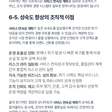
지속적인 개선 프로세스는
을 일회성 프로젝트가
서비스 연속성 계획
아닌, 조직 문화와 경영 시스템의 일부로 정착시키는 원동력이 됩니다.
6-5. 성숙도 향상의 조직적 이점
이 높은 성숙도를 달성할수록 조직은 단순한 위기
서비스 연속성 계획
대응을 넘어 전략적 경쟁 우위를 확보할 수 있습니다. 복원력 있는
조직은 시장 변동이나 돌발 상황에서도 운영 안정성과 고객 만족도를
유지하며, 이를 통해 브랜드 신뢰를 강화합니다.
장애나 위기 발생 시 빠른 복구를 통해 비용
운영 효율성 강화:
손실 및 업무 공백 최소화
서비스 연속성과 정보보호, 품질관리 체계
리스크 관리 일원화:
간의 통합적 리스크 관리 실현
위기 시에도 핵심 비즈니스
지속 가능한 비즈니스 성과 확보:
기능이 유지되어 고객 및 파트너와의 관계 안정화
외부 평가, 인증, 고객 감사 등에서 안정적
조직 신뢰도 제고:
운영 역량을 객관적으로 입증 가능
결국 정기적인 점검과 모니터링은
의 성숙도를
서비스 연속성 계획
끌어올리는 동시에, 조직이 변화와 불확실성 속에서도 안정적으로
성장할 수 있는 기반을 마련합니다.