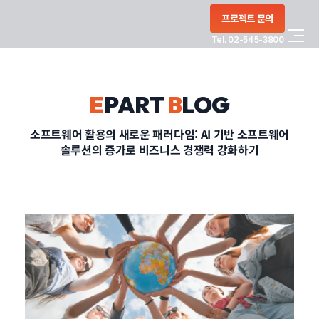
콘텐츠로
프로젝트 문의
건너뛰기
Tel. 02-545-3800
COMPANY
E
PART
B
LOG
SERVICE
소프트웨어 활용의 새로운 패러다임: AI 기반 소프트웨어
솔루션의 증가로 비즈니스 경쟁력 강화하기
PORTFOLIO
BLOG
CONTACT
정부지원사업