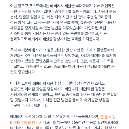
이번 블로그 포스트에서는
을 극대화하기 위해 개인화된
에버리지 세션
추천 시스템의 도입이 얼마나 중요한지를 살펴보았습니다. 사용자 행동
분석, 맞춤형 경험 제공, 세션 지속 시간 개선 전략, 추천 알고리즘의
작동 방식, 그리고 성공적인 사례 연구를 통해, 효과적인 전략이 사용자
체류율을 증가시킬 수 있는 방법을 다루었습니다. 개인화된 추천
시스템을 통해 사용자는 더 관련성 있는 콘텐츠를 발견하고, 이는
결과적으로
을 향상시키는 효과를 가져옵니다.
에버리지 세션
독자 여러분에게 드리고 싶은 간단한 권장 사항은, 귀사의 플랫폼에서
개인화된 추천 시스템을 적극적으로 도입하고, 사용자 데이터를 철저히
분석하여 맞춤형 콘텐츠를 제공하는 것입니다. 또한, 사용자 피드백을
수집하고, 지속적으로 알고리즘을 개선하여 사용자 경험을 최적화하는
것도 중요합니다.
이러한 노력이
향상과 더불어 장기적인 비즈니스
에버리지 세션
성공으로 이어질 것임을 명심하시기 바랍니다. 개인화된 경험은
사용자와의 관계를 강화하고, 브랜드 충성도를 높이는 데 중대한 역할을
할 것입니다. 따라서, 이러한 접근 방안을 통해 지속 가능한 성장을
추구해 주시기 바랍니다.
에버리지 세션에 대해 더 많은 유용한 정보가 궁금하시다면,
웹 분석 및
카테고리를 방문하여 심층적인 내용을 확인해보세요!
데이터 인텔리전스
여러분의 참여가 블로그를 더 풍성하게 만듭니다. 또한, 귀사가 웹 분석