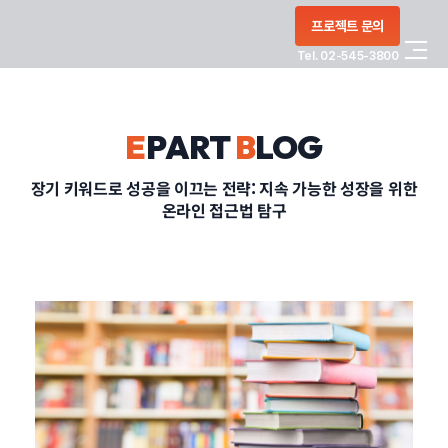
콘텐츠로
프로젝트 문의
건너뛰기
Tel. 02-545-3800
COMPANY
E
PART
B
LOG
SERVICE
장기 키워드로 성공을 이끄는 전략: 지속 가능한 성장을 위한
온라인 접근법 탐구
PORTFOLIO
BLOG
CONTACT
정부지원사업