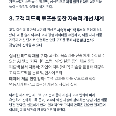
자연스럽게 스며들 수 있으며, 궁극적으로
의 실행력을
제품 발전 전략
높이는 결정적 역할을 하게 된다.
3. 고객 피드백 루프를 통한 지속적 개선 체계
고객 중심 제품 개발 체계의 완성은
의 운영에 달려
지속적 피드백 루프
있다. 제품 출시 이후의 고객 경험 데이터를 수집하고, 이를 다시 제품
기획과 개선 단계로 연결하는 순환 구조를 통해
이
제품 발전 전략
끊임없이 진화할 수 있다.
고객의 목소리를 신속하게 수집할 수
실시간 피드백 채널 구축:
있는 AI 챗봇, 커뮤니티 포럼, NPS 설문 등의 채널 운영
자연어 처리(NLP) 기술을 활용해 대량의
피드백 분석 자동화:
고객 피드백을 분류 및 인사이트화
분석 결과를 제품 로드맵과 직접
데이터-제품 연결 강화:
연동시켜 빠르고 일관된 개선 의사결정 실행
이러한 체계적인 피드백 구조는 제품이 시장과 고객 변화에 따라
유연하게 진화하도록 돕고, 고객이 혁신 과정에 참여하는 ‘공감 기반 제품
발전 전략’을 실현하게 한다. 결과적으로 고객의 만족은 단순한 결과물이
아니라, 제품 발전의 원동력으로 작용한다.