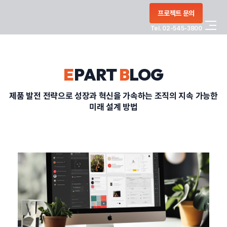
콘텐츠로
프로젝트 문의
건너뛰기
Tel. 02-545-3800
COMPANY
E
PART
B
LOG
SERVICE
제품 발전 전략으로 성장과 혁신을 가속하는 조직의 지속 가능한
미래 설계 방법
PORTFOLIO
BLOG
CONTACT
정부지원사업