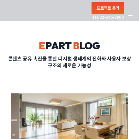
콘텐츠로
프로젝트 문의
건너뛰기
Tel. 02-545-3800
COMPANY
E
PART
B
LOG
SERVICE
콘텐츠 공유 촉진을 통한 디지털 생태계의 진화와 사용자 보상
구조의 새로운 가능성
PORTFOLIO
BLOG
CONTACT
정부지원사업