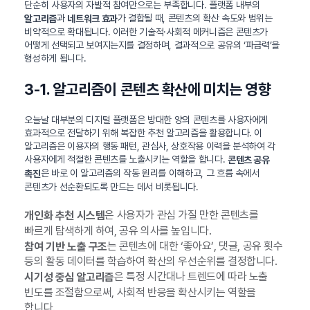
단순히 사용자의 자발적 참여만으로는 부족합니다. 플랫폼 내부의
과
가 결합될 때, 콘텐츠의 확산 속도와 범위는
알고리즘
네트워크 효과
비약적으로 확대됩니다. 이러한 기술적·사회적 메커니즘은 콘텐츠가
어떻게 선택되고 보여지는지를 결정하며, 결과적으로 공유의 ‘파급력’을
형성하게 됩니다.
3-1. 알고리즘이 콘텐츠 확산에 미치는 영향
오늘날 대부분의 디지털 플랫폼은 방대한 양의 콘텐츠를 사용자에게
효과적으로 전달하기 위해 복잡한 추천 알고리즘을 활용합니다. 이
알고리즘은 이용자의 행동 패턴, 관심사, 상호작용 이력을 분석하여 각
사용자에게 적절한 콘텐츠를 노출시키는 역할을 합니다.
콘텐츠 공유
은 바로 이 알고리즘의 작동 원리를 이해하고, 그 흐름 속에서
촉진
콘텐츠가 선순환되도록 만드는 데서 비롯됩니다.
은 사용자가 관심 가질 만한 콘텐츠를
개인화 추천 시스템
빠르게 탐색하게 하여, 공유 의사를 높입니다.
는 콘텐츠에 대한 ‘좋아요’, 댓글, 공유 횟수
참여 기반 노출 구조
등의 활동 데이터를 학습하여 확산의 우선순위를 결정합니다.
은 특정 시간대나 트렌드에 따라 노출
시기성 중심 알고리즘
빈도를 조절함으로써, 사회적 반응을 확산시키는 역할을
합니다.