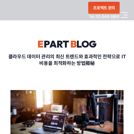
콘텐츠로
프로젝트 문의
건너뛰기
Tel. 02-545-3800
COMPANY
E
PART
B
LOG
SERVICE
클라우드 데이터 관리의 최신 트렌드와 효과적인 전략으로 IT
비용을 최적화하는 방법揭秘
PORTFOLIO
BLOG
CONTACT
정부지원사업