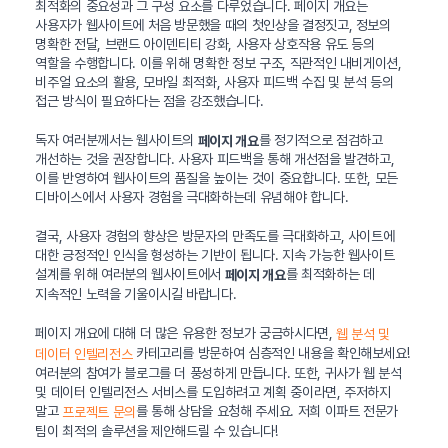
최적화의 중요성과 그 구성 요소를 다루었습니다. 페이지 개요는
사용자가 웹사이트에 처음 방문했을 때의 첫인상을 결정짓고, 정보의
명확한 전달, 브랜드 아이덴티티 강화, 사용자 상호작용 유도 등의
역할을 수행합니다. 이를 위해 명확한 정보 구조, 직관적인 내비게이션,
비주얼 요소의 활용, 모바일 최적화, 사용자 피드백 수집 및 분석 등의
접근 방식이 필요하다는 점을 강조했습니다.
독자 여러분께서는 웹사이트의
를 정기적으로 점검하고
페이지 개요
개선하는 것을 권장합니다. 사용자 피드백을 통해 개선점을 발견하고,
이를 반영하여 웹사이트의 품질을 높이는 것이 중요합니다. 또한, 모든
디바이스에서 사용자 경험을 극대화하는데 유념해야 합니다.
결국, 사용자 경험의 향상은 방문자의 만족도를 극대화하고, 사이트에
대한 긍정적인 인식을 형성하는 기반이 됩니다. 지속 가능한 웹사이트
설계를 위해 여러분의 웹사이트에서
를 최적화하는 데
페이지 개요
지속적인 노력을 기울이시길 바랍니다.
페이지 개요에 대해 더 많은 유용한 정보가 궁금하시다면,
웹 분석 및
카테고리를 방문하여 심층적인 내용을 확인해보세요!
데이터 인텔리전스
여러분의 참여가 블로그를 더 풍성하게 만듭니다. 또한, 귀사가 웹 분석
및 데이터 인텔리전스 서비스를 도입하려고 계획 중이라면, 주저하지
말고
를 통해 상담을 요청해 주세요. 저희 이파트 전문가
프로젝트 문의
팀이 최적의 솔루션을 제안해드릴 수 있습니다!