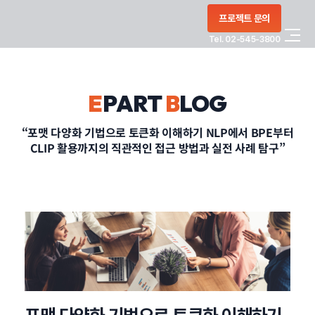
콘텐츠로
프로젝트 문의
건너뛰기
Tel. 02-545-3800
COMPANY
E
PART
B
LOG
SERVICE
“포맷 다양화 기법으로 토큰화 이해하기 NLP에서 BPE부터
CLIP 활용까지의 직관적인 접근 방법과 실전 사례 탐구”
PORTFOLIO
BLOG
CONTACT
정부지원사업