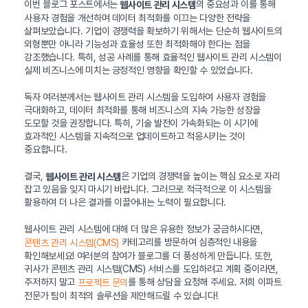
이번 블로그 포스트에서는
의 중요성과 이를 통해
웹사이트 관리 시스템
사용자 경험을 개선하며 데이터 최적화를 이끄는 다양한 전략을
살펴보았습니다. 기업이 경쟁력을 확보하기 위해서는 단순히 웹사이트의
외형뿐만 아니라 기능성과 효율성 또한 최적화해야 한다는 점을
강조했습니다. 특히, 성공 사례를 통해 효율적인 웹사이트 관리 시스템이
실제 비즈니스에 미치는 긍정적인 영향을 확인할 수 있었습니다.
독자 여러분께서는 웹사이트 관리 시스템을 도입하여 사용자 경험을
극대화하고, 데이터 최적화를 통해 비즈니스의 지속 가능한 성장을
도모할 것을 권장합니다. 특히, 기술 발전이 가속화되는 이 시기에
효과적인 시스템을 지속적으로 업데이트하고 적응시키는 것이
중요합니다.
결국,
은 기업의 경쟁력을 높이는 핵심 요소로 자리
웹사이트 관리 시스템
잡고 있음을 잊지 마시기 바랍니다. 그러므로 적극적으로 이 시스템을
활용하여 더 나은 결과를 이끌어내는 노력이 필요합니다.
웹사이트 관리 시스템에 대해 더 많은 유용한 정보가 궁금하시다면,
카테고리를 방문하여 심층적인 내용을
콘텐츠 관리 시스템(CMS)
확인해보세요! 여러분의 참여가 블로그를 더 풍성하게 만듭니다. 또한,
귀사가 콘텐츠 관리 시스템(CMS) 서비스를 도입하려고 계획 중이라면,
주저하지 말고
를 통해 상담을 요청해 주세요. 저희 이파트
프로젝트 문의
전문가 팀이 최적의 솔루션을 제안해드릴 수 있습니다!