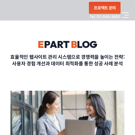
콘텐츠로
프로젝트 문의
건너뛰기
Tel. 02-545-3800
COMPANY
E
PART
B
LOG
SERVICE
효율적인 웹사이트 관리 시스템으로 경쟁력을 높이는 전략:
사용자 경험 개선과 데이터 최적화를 통한 성공 사례 분석
PORTFOLIO
BLOG
CONTACT
정부지원사업