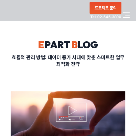
콘텐츠로
프로젝트 문의
건너뛰기
Tel. 02-545-3800
COMPANY
E
PART
B
LOG
SERVICE
효율적 관리 방법: 데이터 증가 시대에 맞춘 스마트한 업무
최적화 전략
PORTFOLIO
BLOG
CONTACT
정부지원사업