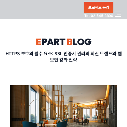
콘텐츠로
프로젝트 문의
건너뛰기
Tel. 02-545-3800
COMPANY
E
PART
B
LOG
SERVICE
HTTPS 보호의 필수 요소: SSL 인증서 관리의 최신 트렌드와 웹
보안 강화 전략
PORTFOLIO
BLOG
CONTACT
정부지원사업