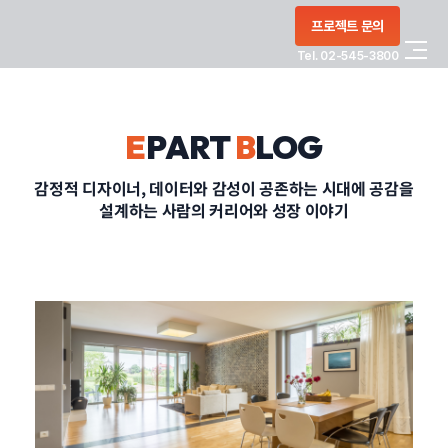
콘텐츠로
프로젝트 문의
건너뛰기
Tel. 02-545-3800
COMPANY
E
PART
B
LOG
SERVICE
감정적 디자이너, 데이터와 감성이 공존하는 시대에 공감을
설계하는 사람의 커리어와 성장 이야기
PORTFOLIO
BLOG
CONTACT
정부지원사업