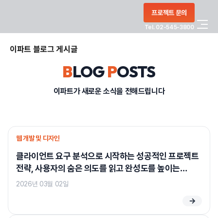
콘텐츠로
프로젝트 문의
건너뛰기
Tel. 02-545-3800
COMPANY
이파트 블로그 게시글
B
LOG
P
OSTS
SERVICE
이파트가 새로운 소식을 전해드립니다
PORTFOLIO
BLOG
웹 개발 및 디자인
클라이언트 요구 분석으로 시작하는 성공적인 프로젝트
CONTACT
전략, 사용자의 숨은 의도를 읽고 완성도를 높이는
실질적인 방법
2026년 03월 02일
정부지원사업
→