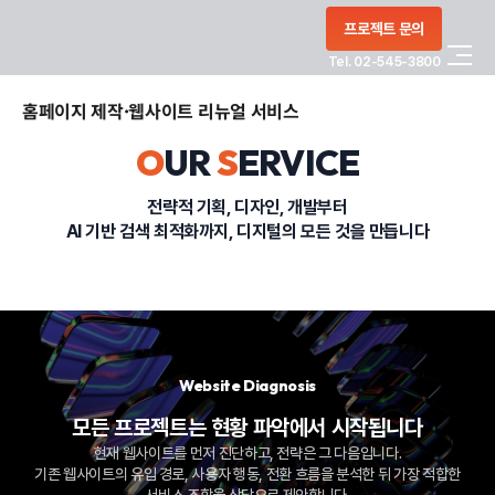
콘텐츠로
프로젝트 문의
건너뛰기
Tel. 02-545-3800
COMPANY
홈페이지 제작·웹사이트 리뉴얼 서비스
O
UR
S
ERVICE
SERVICE
전략적 기획, 디자인, 개발부터
AI 기반 검색 최적화까지, 디지털의 모든 것을 만듭니다
PORTFOLIO
BLOG
CONTACT
Website Diagnosis
모든 프로젝트는 현황 파악에서 시작됩니다
정부지원사업
현재 웹사이트를 먼저 진단하고, 전략은 그 다음입니다.
기존 웹사이트의 유입 경로, 사용자 행동, 전환 흐름을 분석한 뒤 가장 적합한