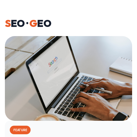
S
EO ·
G
EO
FEATURE