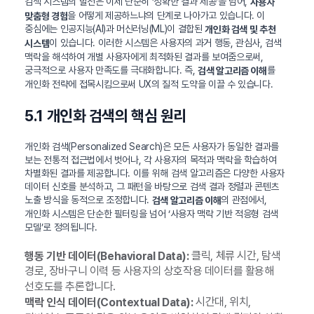
검색 시스템의 발전은 이제 단순히 ‘정확한 결과 제공’을 넘어,
사용자
을 어떻게 제공하느냐의 단계로 나아가고 있습니다. 이
맞춤형 경험
중심에는 인공지능(AI)과 머신러닝(ML)이 결합된
개인화 검색 및 추천
이 있습니다. 이러한 시스템은 사용자의 과거 행동, 관심사, 검색
시스템
맥락을 해석하여 개별 사용자에게 최적화된 결과를 보여줌으로써,
궁극적으로 사용자 만족도를 극대화합니다. 즉,
를
검색 알고리즘 이해
개인화 전략에 접목시킴으로써 UX의 질적 도약을 이끌 수 있습니다.
5.1 개인화 검색의 핵심 원리
개인화 검색(Personalized Search)은 모든 사용자가 동일한 결과를
보는 전통적 접근법에서 벗어나, 각 사용자의 목적과 맥락을 학습하여
차별화된 결과를 제공합니다. 이를 위해 검색 알고리즘은 다양한 사용자
데이터 신호를 분석하고, 그 패턴을 바탕으로 검색 결과 정렬과 콘텐츠
노출 방식을 동적으로 조정합니다.
의 관점에서,
검색 알고리즘 이해
개인화 시스템은 단순한 필터링을 넘어 ‘사용자 맥락 기반 적응형 검색
모델’로 정의됩니다.
클릭, 체류 시간, 탐색
행동 기반 데이터(Behavioral Data):
경로, 장바구니 이력 등 사용자의 상호작용 데이터를 활용해
선호도를 추론합니다.
시간대, 위치,
맥락 인식 데이터(Contextual Data):