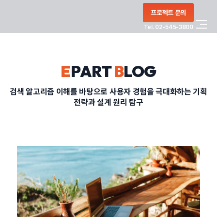
콘텐츠로
프로젝트 문의
건너뛰기
Tel. 02-545-3800
COMPANY
E
PART
B
LOG
SERVICE
검색 알고리즘 이해를 바탕으로 사용자 경험을 극대화하는 기획
전략과 설계 원리 탐구
PORTFOLIO
BLOG
CONTACT
정부지원사업