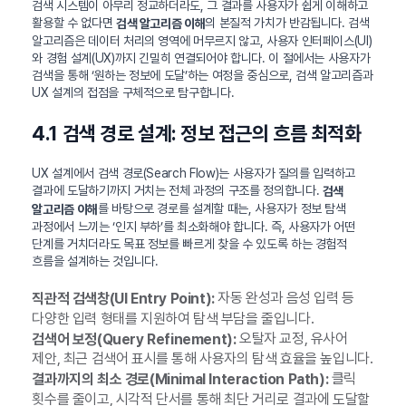
검색 시스템이 아무리 정교하더라도, 그 결과를 사용자가 쉽게 이해하고
활용할 수 없다면
의 본질적 가치가 반감됩니다. 검색
검색 알고리즘 이해
알고리즘은 데이터 처리의 영역에 머무르지 않고, 사용자 인터페이스(UI)
와 경험 설계(UX)까지 긴밀히 연결되어야 합니다. 이 절에서는 사용자가
검색을 통해 ‘원하는 정보에 도달’하는 여정을 중심으로, 검색 알고리즘과
UX 설계의 접점을 구체적으로 탐구합니다.
4.1 검색 경로 설계: 정보 접근의 흐름 최적화
UX 설계에서 검색 경로(Search Flow)는 사용자가 질의를 입력하고
결과에 도달하기까지 거치는 전체 과정의 구조를 정의합니다.
검색
를 바탕으로 경로를 설계할 때는, 사용자가 정보 탐색
알고리즘 이해
과정에서 느끼는 ‘인지 부하’를 최소화해야 합니다. 즉, 사용자가 어떤
단계를 거치더라도 목표 정보를 빠르게 찾을 수 있도록 하는 경험적
흐름을 설계하는 것입니다.
자동 완성과 음성 입력 등
직관적 검색창(UI Entry Point):
다양한 입력 형태를 지원하여 탐색 부담을 줄입니다.
오탈자 교정, 유사어
검색어 보정(Query Refinement):
제안, 최근 검색어 표시를 통해 사용자의 탐색 효율을 높입니다.
클릭
결과까지의 최소 경로(Minimal Interaction Path):
횟수를 줄이고, 시각적 단서를 통해 최단 거리로 결과에 도달할