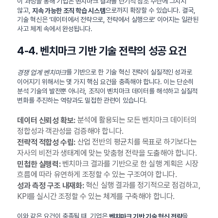
이 과정을 통해 기업은 벤치마크 결과를 단기적 참조 수단에 그치지
않고,
으로까지 확장할 수 있습니다. 결국,
지속 가능한 조직 학습 시스템
기술 혁신은 ‘데이터에서 전략으로, 전략에서 실행으로’ 이어지는 일관된
사고 체계 속에서 완성됩니다.
4-4. 벤치마크 기반 기술 전략의 성공 요건
를 기반으로 한 기술 혁신 전략이 실질적인 성과로
경쟁 업계 벤치마크
이어지기 위해서는 몇 가지 핵심 요건을 충족해야 합니다. 이는 단순히
분석 기술의 발전뿐 아니라, 조직이 벤치마크 데이터를 해석하고 실질적
변화를 추진하는 역량과도 밀접한 관련이 있습니다.
분석에 활용되는 모든 벤치마크 데이터의
데이터 신뢰성 확보:
정합성과 객관성을 검증해야 합니다.
산업 전반의 평균치를 목표로 하기보다는
전략적 적합성 수립:
자사의 비전과 생태계에 맞는 맞춤형 전략을 도출해야 합니다.
벤치마크 결과를 기반으로 한 실행 계획은 시장
민첩한 실행력:
흐름에 따라 유연하게 조정할 수 있는 구조여야 합니다.
혁신 실행 결과를 정기적으로 점검하고,
성과 측정 구조 내재화:
KPI를 실시간 조정할 수 있는 체계를 구축해야 합니다.
이와 같은 요건이 충족될 때, 기업은
을
벤치마크 기반 기술 혁신 전략