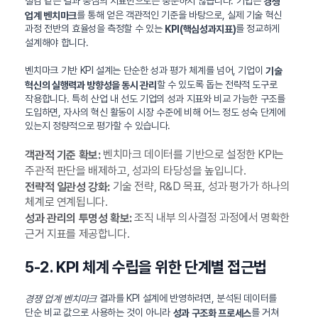
절감 같은 결과 중심의 지표만으로는 충분하지 않습니다. 기업은
경쟁
를 통해 얻은 객관적인 기준을 바탕으로, 실제 기술 혁신
업계 벤치마크
과정 전반의 효율성을 측정할 수 있는
를 정교하게
KPI(핵심성과지표)
설계해야 합니다.
벤치마크 기반 KPI 설계는 단순한 성과 평가 체계를 넘어, 기업이
기술
할 수 있도록 돕는 전략적 도구로
혁신의 실행력과 방향성을 동시 관리
작용합니다. 특히 산업 내 선도 기업의 성과 지표와 비교 가능한 구조를
도입하면, 자사의 혁신 활동이 시장 수준에 비해 어느 정도 성숙 단계에
있는지 정량적으로 평가할 수 있습니다.
벤치마크 데이터를 기반으로 설정한 KPI는
객관적 기준 확보:
주관적 판단을 배제하고, 성과의 타당성을 높입니다.
기술 전략, R&D 목표, 성과 평가가 하나의
전략적 일관성 강화:
체계로 연계됩니다.
조직 내부 의사결정 과정에서 명확한
성과 관리의 투명성 확보:
근거 지표를 제공합니다.
5-2. KPI 체계 수립을 위한 단계별 접근법
결과를 KPI 설계에 반영하려면, 분석된 데이터를
경쟁 업계 벤치마크
단순 비교 값으로 사용하는 것이 아니라
를 거쳐
성과 구조화 프로세스