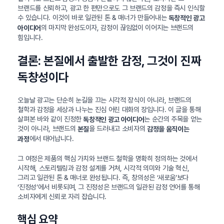
브랜드를 신뢰하고, 광고 한 편만으로도 그 브랜드의 감정을 즉시 인식할
수 있습니다. 이것이 바로 일관된 톤 & 매너가 만들어내는
독창적인 광고
의 마지막 완성도이자, 감정이 끊임없이 이어지는 브랜드의
아이디어
힘입니다.
결론: 본질에서 출발한 감정, 그것이 진짜
독창성이다
오늘날 광고는 단순히 눈길을 끄는 시각적 장식이 아니라, 브랜드의
철학과 감정을 세상과 나누는 진심 어린 대화의 장입니다. 이 글을 통해
살펴본 바와 같이 진정한
는 순간의 주목을 얻는
독창적인 광고 아이디어
것이 아니라, 브랜드의
을 드러내고 소비자의
본질
감정을 움직이는
에서 태어납니다.
과정
그 여정은 제품의 핵심 가치와 브랜드 철학을 명확히 정의하는 것에서
시작해, 스토리텔링과 감정 설계를 거쳐, 시각적 의미와 기술 혁신,
그리고 일관된 톤 & 매너로 완성됩니다. 즉, 창의성은 ‘새로움’보다
‘진정성’에서 비롯되며, 그 진정성은 브랜드의 일관된 감정 언어를 통해
소비자에게 신뢰로 자리 잡습니다.
핵심 요약