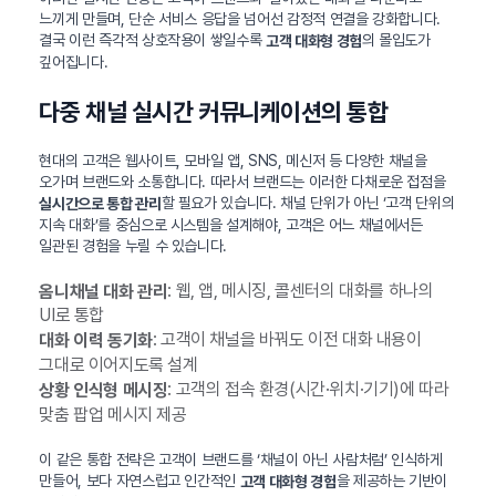
느끼게 만들며, 단순 서비스 응답을 넘어선 감정적 연결을 강화합니다.
결국 이런 즉각적 상호작용이 쌓일수록
의 몰입도가
고객 대화형 경험
깊어집니다.
다중 채널 실시간 커뮤니케이션의 통합
현대의 고객은 웹사이트, 모바일 앱, SNS, 메신저 등 다양한 채널을
오가며 브랜드와 소통합니다. 따라서 브랜드는 이러한 다채로운 접점을
할 필요가 있습니다. 채널 단위가 아닌 ‘고객 단위의
실시간으로 통합 관리
지속 대화’를 중심으로 시스템을 설계해야, 고객은 어느 채널에서든
일관된 경험을 누릴 수 있습니다.
: 웹, 앱, 메시징, 콜센터의 대화를 하나의
옴니채널 대화 관리
UI로 통합
: 고객이 채널을 바꿔도 이전 대화 내용이
대화 이력 동기화
그대로 이어지도록 설계
: 고객의 접속 환경(시간·위치·기기)에 따라
상황 인식형 메시징
맞춤 팝업 메시지 제공
이 같은 통합 전략은 고객이 브랜드를 ‘채널이 아닌 사람처럼’ 인식하게
만들어, 보다 자연스럽고 인간적인
을 제공하는 기반이
고객 대화형 경험