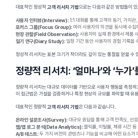
대표적인 정성적
으로는 다음과 같은 방법들이 있
고객 리서치 기법
1:1 대화를 통해 고객의 동기, 가치관
사용자 인터뷰(Interview):
여러 사용자의 의견을 동시에 수집
포커스 그룹(Focus Group):
사용자의 실제 환경에서 제품 사
현장 관찰(Field Observation):
일정 기간 동안 사용자의 경험 기록을 
일기 연구(Diary Study):
정성적 리서치는 표본 크기가 작더라도 깊이 있는 통찰을 얻을 수 
정량적 리서치: ‘얼마나’와 ‘누가
정량적 리서치는 대규모 데이터를 기반으로 사용자 행동을 측정하
이 접근법은 가설을 검증하거나 특정 현상의 규모를 파악할 때 유
대표적인 정량적
은 다음과 같습니다.
고객 리서치 기법
대규모 응답을 통해 고객 만족도, 선호
온라인 설문조사(Survey):
클릭률, 이탈률, 체류 시간 등
웹/앱 로그 분석(Data Analytics):
두 가지 버전의 콘텐츠나 기능을 비교해 어떤 요소가 
A/B 테스트: