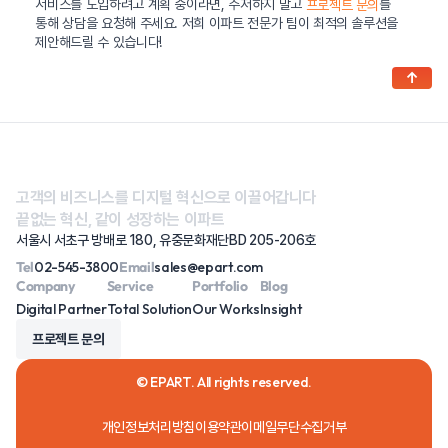
서비스를 도입하려고 계획 중이라면, 주저하지 말고
를
프로젝트 문의
통해 상담을 요청해 주세요. 저희 이파트 전문가 팀이 최적의 솔루션을
제안해드릴 수 있습니다!
↑
고객의 비즈니스를 디지털 혁신으로 이끌어갑니다
끝없는 혁신, 같이 성장하는 이파트
서울시 서초구 방배로 180, 유중문화재단BD 205-206호
Tel
02-545-3800
Email
sales@epart.com
Company
Service
Portfolio
Blog
Digital Partner
Total Solution
Our Works
Insight
프로젝트 문의
© EPART. All rights reserved.
개인정보처리방침
이용약관
이메일무단수집거부