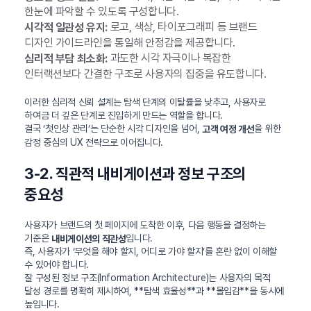
한눈에 파악할 수 있도록 구성합니다.
로고, 색상, 타이포그래피 등 브랜드
시각적 일관성 유지:
디자인 가이드라인을 통일해 안정감을 제공합니다.
과도한 시각 자극이나 복잡한
심리적 부담 최소화:
인터랙션보다 간결한 구조로 사용자의 집중을 유도합니다.
이러한 심리적 신뢰 설계는 탐색 단계의 이탈률을 낮추고, 사용자로
하여금 더 깊은 단계로 진입하게 만드는 역할을 합니다.
결국 ‘첫인상 관리’는 단순한 시각 디자인을 넘어,
을 위한
고객 여정 개선
감정 중심의 UX 전략으로 이어집니다.
3-2. 직관적 내비게이션과 정보 구조의
중요성
사용자가 브랜드의 첫 페이지에 도착한 이후, 다음 행동을 결정하는
기준은
입니다.
내비게이션의 직관성
즉, 사용자가 ‘무엇을 해야 할지, 어디로 가야 할지’를 혼란 없이 이해할
수 있어야 합니다.
잘 구성된 정보 구조(Information Architecture)는 사용자의 목적
달성 경로를 명확히 제시하여, **탐색 효율성**과 **몰입감**을 동시에
높입니다.