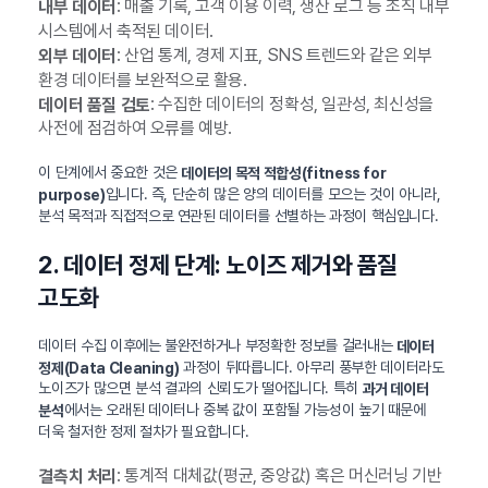
: 매출 기록, 고객 이용 이력, 생산 로그 등 조직 내부
내부 데이터
시스템에서 축적된 데이터.
: 산업 통계, 경제 지표, SNS 트렌드와 같은 외부
외부 데이터
환경 데이터를 보완적으로 활용.
: 수집한 데이터의 정확성, 일관성, 최신성을
데이터 품질 검토
사전에 점검하여 오류를 예방.
이 단계에서 중요한 것은
데이터의 목적 적합성(fitness for
입니다. 즉, 단순히 많은 양의 데이터를 모으는 것이 아니라,
purpose)
분석 목적과 직접적으로 연관된 데이터를 선별하는 과정이 핵심입니다.
2. 데이터 정제 단계: 노이즈 제거와 품질
고도화
데이터 수집 이후에는 불완전하거나 부정확한 정보를 걸러내는
데이터
과정이 뒤따릅니다. 아무리 풍부한 데이터라도
정제(Data Cleaning)
노이즈가 많으면 분석 결과의 신뢰도가 떨어집니다. 특히
과거 데이터
에서는 오래된 데이터나 중복 값이 포함될 가능성이 높기 때문에
분석
더욱 철저한 정제 절차가 필요합니다.
: 통계적 대체값(평균, 중앙값) 혹은 머신러닝 기반
결측치 처리