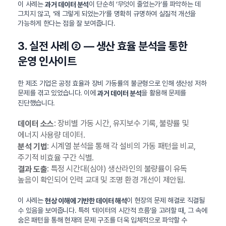
이 사례는
이 단순히 ‘무엇이 줄었는가’를 파악하는 데
과거 데이터 분석
그치지 않고, ‘왜 그렇게 되었는가’를 명확히 규명하여 실질적 개선을
가능하게 한다는 점을 잘 보여줍니다.
3. 실전 사례 ② — 생산 효율 분석을 통한
운영 인사이트
한 제조 기업은 공정 효율과 장비 가동률의 불균형으로 인해 생산성 저하
문제를 겪고 있었습니다. 이에
을 활용해 문제를
과거 데이터 분석
진단했습니다.
: 장비별 가동 시간, 유지보수 기록, 불량률 및
데이터 소스
에너지 사용량 데이터.
: 시계열 분석을 통해 각 설비의 가동 패턴을 비교,
분석 기법
주기적 비효율 구간 식별.
: 특정 시간대(심야) 생산라인의 불량률이 유독
결과 도출
높음이 확인되어 인력 교대 및 조명 환경 개선이 제안됨.
이 사례는
이 현장의 문제 해결로 직결될
현상 이해에 기반한 데이터 해석
수 있음을 보여줍니다. 특히 ‘데이터의 시간적 흐름’을 고려할 때, 그 속에
숨은 패턴을 통해 현재의 문제 구조를 더욱 입체적으로 파악할 수