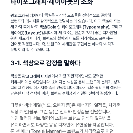
타이포그래피·레이아웃의 조화
의 핵심은 시각적 요소들을 전략적으로 결합해
광고 그래픽 디자인
브랜드의 메시지를 감각적으로 전달하는 데 있습니다. 이때 핵심이 되는
세 가지 축이 바로
,
, 그리고
색상(Color)
타이포그래피(Typography)
입니다. 이 세 요소는 단순히 ‘보기 좋은 디자인’을
레이아웃(Layout)
위한 재료가 아니라, 브랜드의 철학과 태도를 시각적으로 표현하는
언어로 작용합니다. 즉, 브랜드의 세계관을 구현하는 하나의 ‘시각적
문법’이라 할 수 있습니다.
3-1. 색상으로 감정을 말하다
색상은
에서 가장 직관적이면서도 강력한
광고 그래픽 디자인
커뮤니케이션 수단입니다. 소비자는 색상을 통해 브랜드의 분위기, 성격,
그리고 감정적 메시지를 즉시 인식합니다. 따라서 컬러 팔레트의 설정은
단순한 미적 선택이 아닌, 브랜드 정체성과 직결된 전략적 결정입니다.
따뜻한 색상 계열(레드, 오렌지 등)은 에너지와 열정을, 차가운
색상 계열(블루, 그린 등)은 신뢰와 안정감을 전달합니다.
메인 컬러와 서브 컬러의 조화는 브랜드 인식의 일관성을
유지하면서도 다양한 응용 디자인에 유연성을 제공합니다.
톤 앤 매너(Tone & Manner)는 브랜드가 시각적으로 어떤