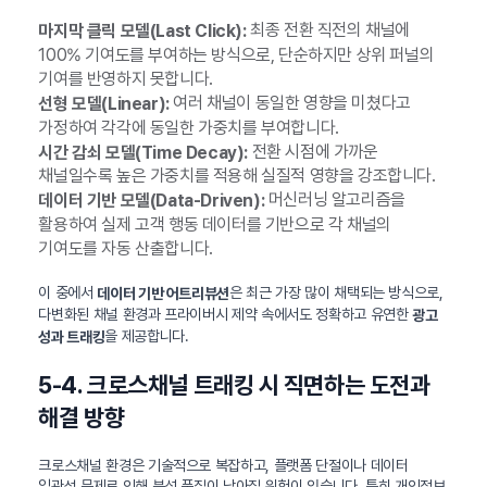
최종 전환 직전의 채널에
마지막 클릭 모델(Last Click):
100% 기여도를 부여하는 방식으로, 단순하지만 상위 퍼널의
기여를 반영하지 못합니다.
여러 채널이 동일한 영향을 미쳤다고
선형 모델(Linear):
가정하여 각각에 동일한 가중치를 부여합니다.
전환 시점에 가까운
시간 감쇠 모델(Time Decay):
채널일수록 높은 가중치를 적용해 실질적 영향을 강조합니다.
머신러닝 알고리즘을
데이터 기반 모델(Data-Driven):
활용하여 실제 고객 행동 데이터를 기반으로 각 채널의
기여도를 자동 산출합니다.
이 중에서
은 최근 가장 많이 채택되는 방식으로,
데이터 기반 어트리뷰션
다변화된 채널 환경과 프라이버시 제약 속에서도 정확하고 유연한
광고
을 제공합니다.
성과 트래킹
5-4. 크로스채널 트래킹 시 직면하는 도전과
해결 방향
크로스채널 환경은 기술적으로 복잡하고, 플랫폼 단절이나 데이터
일관성 문제로 인해 분석 품질이 낮아질 위험이 있습니다. 특히 개인정보