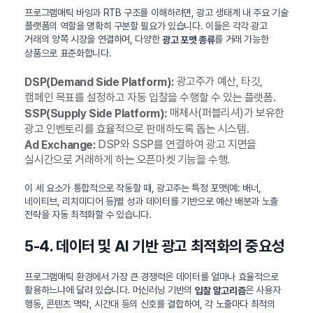
프로그램매틱 바잉과 RTB 구조를 이해하려면, 광고 생태계 내 주요 기술
플랫폼의 역할을 명확히 구분할 필요가 있습니다. 이들은 각각 광고
거래의 양쪽 시장을 연결하며, 다양한
를 거래 가능한
광고 포맷 종류
상품으로 표준화합니다.
광고주가 예산, 타깃,
DSP(Demand Side Platform):
캠페인 목표를 설정하고 자동 입찰을 수행할 수 있는 플랫폼.
매체사(퍼블리셔)가 보유한
SSP(Supply Side Platform):
광고 인벤토리를 효율적으로 판매하도록 돕는 시스템.
DSP와 SSP를 연결하여 광고 지면을
Ad Exchange:
실시간으로 거래하게 하는 오픈마켓 기능을 수행.
이 세 요소가 통합적으로 작동할 때, 광고주는 특정 포맷(예: 배너,
네이티브, 리치미디어 등)별 성과 데이터를 기반으로 예산 배분과 노출
전략을 자동 최적화할 수 있습니다.
5-4. 데이터 및 AI 기반 광고 최적화의 중요성
프로그램매틱 환경에서 가장 큰 경쟁력은 데이터를 얼마나 효율적으로
활용하느냐에 달려 있습니다. 머신러닝 기반의
은 사용자
입찰 알고리즘
행동, 콘텐츠 맥락, 시간대 등의 신호를 결합하여, 각 노출마다 최적의