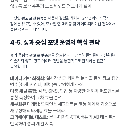
않도록 보상 수준과 노출 빈도를 정교하게 설계.
보상형
는 사용자 경험을 해치지 않으면서도 적극적
광고 포맷 종류
참여를 유도할 수 있어, 모바일 앱 마케팅 및 게이미피케이션 전략에서
높은 성과를 나타냅니다.
4-5. 성과 중심 포맷 운영의 핵심 전략
성과 중심형
를 운영할 때는 단순히 클릭률이나 전환율에
광고 포맷 종류
의존하지 않고, 광고 데이터 전반을 통합적으로 관리하는 접근이
필요합니다.
실시간 성과 데이터 분석을 통해 광고 집행
데이터 기반 최적화:
변수(소재, 시간대, 매체)를 유연하게 조정.
검색, SNS, 인앱 등 다양한 매체의 퍼포먼스를
다중 채널 통합:
통합 측정하여 교차 효율 분석.
오디언스 세그먼트를 행동 데이터 기준으로
세분화된 타게팅:
재구성해 리타게팅 효율 극대화.
문구·디자인·CTA 버튼의 AB 테스트를
크리에이티브 테스트:
반복하며 성과 개선 지속.