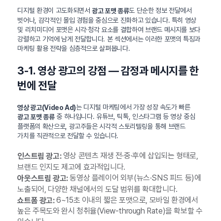
디지털 환경이 고도화되면서
도 단순한 정보 전달에서
광고 포맷 종류
벗어나, 감각적인 몰입 경험을 중심으로 진화하고 있습니다. 특히 영상
및 리치미디어 포맷은 시각·청각 요소를 결합하여 브랜드 메시지를 보다
강렬하고 기억에 남게 전달합니다. 본 섹션에서는 이러한 포맷의 특징과
마케팅 활용 전략을 심층적으로 살펴봅니다.
3-1. 영상 광고의 강점 — 감정과 메시지를 한
번에 전달
는 디지털 마케팅에서 가장 성장 속도가 빠른
영상 광고(Video Ad)
중 하나입니다. 유튜브, 틱톡, 인스타그램 등 영상 중심
광고 포맷 종류
플랫폼의 확산으로, 광고주들은 시각적 스토리텔링을 통해 브랜드
가치를 직관적으로 전달할 수 있습니다.
영상 콘텐츠 재생 전·중·후에 삽입되는 형태로,
인스트림 광고:
브랜드 인지도 제고에 효과적입니다.
동영상 플레이어 외부(뉴스·SNS 피드 등)에
아웃스트림 광고:
노출되어, 다양한 채널에서의 도달 범위를 확대합니다.
6~15초 이내의 짧은 포맷으로, 모바일 환경에서
쇼트폼 광고:
높은 주목도와 완시 청취율(View-through Rate)을 확보할 수