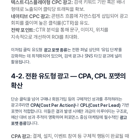
검색 키워드 기반 혹은 배너
텍스트·디스플레이형 CPC 광고:
형태로 노출되어 클릭당 트래픽을 확보.
콘텐츠 흐름에 자연스럽게 삽입되어 광고
네이티브 CPC 광고:
회피를 줄이며 높은 클릭률(CTR)을 유도.
CTR 분석을 통해 문구, 이미지, 위치를
전략 포인트:
지속적으로 개선하여 ROI를 최대화.
이처럼 클릭 유도형
는 전환 퍼널 상단의 ‘유입 단계’를
광고 포맷 종류
강화하는 데 최적화되어 있으며, 검색 광고나 SNS 타깃 광고에 널리
활용됩니다.
4-2. 전환 유도형 광고 — CPA, CPL 포맷의
확산
단순 클릭을 넘어 구매나 회원가입 등의 구체적인 성과를 추적하려는
광고주라면
나
기반
CPA(Cost Per Action)
CPL(Cost Per Lead)
포맷이 적합합니다. 이들은 결과 발생 시에만 과금이 이루어지는 구조로,
예산 대비 성과 추적이 명확하며 퍼포먼스 중심 마케팅에 필수적인
광고
입니다.
포맷 종류
결제, 설치, 이벤트 참여 등 구체적 행동이 완료될 때
CPA 광고: