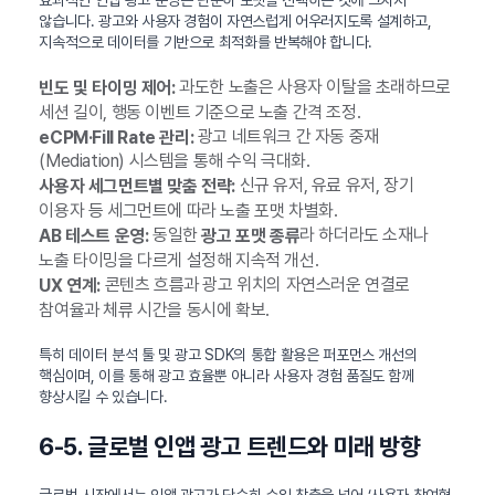
않습니다. 광고와 사용자 경험이 자연스럽게 어우러지도록 설계하고,
지속적으로 데이터를 기반으로 최적화를 반복해야 합니다.
과도한 노출은 사용자 이탈을 초래하므로
빈도 및 타이밍 제어:
세션 길이, 행동 이벤트 기준으로 노출 간격 조정.
광고 네트워크 간 자동 중재
eCPM·Fill Rate 관리:
(Mediation) 시스템을 통해 수익 극대화.
신규 유저, 유료 유저, 장기
사용자 세그먼트별 맞춤 전략:
이용자 등 세그먼트에 따라 노출 포맷 차별화.
동일한
라 하더라도 소재나
AB 테스트 운영:
광고 포맷 종류
노출 타이밍을 다르게 설정해 지속적 개선.
콘텐츠 흐름과 광고 위치의 자연스러운 연결로
UX 연계:
참여율과 체류 시간을 동시에 확보.
특히 데이터 분석 툴 및 광고 SDK의 통합 활용은 퍼포먼스 개선의
핵심이며, 이를 통해 광고 효율뿐 아니라 사용자 경험 품질도 함께
향상시킬 수 있습니다.
6-5. 글로벌 인앱 광고 트렌드와 미래 방향
글로벌 시장에서는 인앱 광고가 단순히 수익 창출을 넘어 ‘사용자 참여형