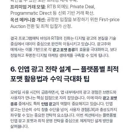
확인할 수 있는 오픈 트래킹 체계 구축.
RTB 외에도 Private Deal,
프리미엄 거래 모델:
Programmatic Direct 등 신뢰 기반 거래 확산.
공정한 입찰을 보장하기 위한 First-price
옥션 메커니즘 개선:
Auction 전환 및 최적 입찰가 산정.
결국 프로그램매틱 바잉과 RTB의 진화는 디지털 광고의 본질을 기술
중심에서 데이터 중심으로 완전히 이동시키고 있습니다. 광고주와
매체사는 이를 기반으로 각
의 효율을 극대화하고, 보다
광고 포맷 종류
정밀하고 투명한 디지털 마케팅 생태계를 구축할 수 있게 됩니다.
6. 인앱 광고 전략 설계 — 플랫폼별 최적
포맷 활용법과 수익 극대화 팁
모바일 사용 시간이 급증하면서, 앱 내부에서의 광고 경험은 브랜드와
사용자가 만나는 핵심 접점으로 자리 잡았습니다. 이에 따라
광고 포맷
중에서도 특히
의 역할이 중요해지고 있습니다. 인앱
종류
인앱 광고
광고는 단순히 수익 창출 수단을 넘어, 사용자 경험(UX)과 충성도까지
좌우할 수 있는 중요한 전략적 요소입니다. 이번 섹션에서는 플랫폼별
인앱 광고 포맷과 최적 운영 전략을 중심으로 체계적인 설계 방안을
살펴봅니다.