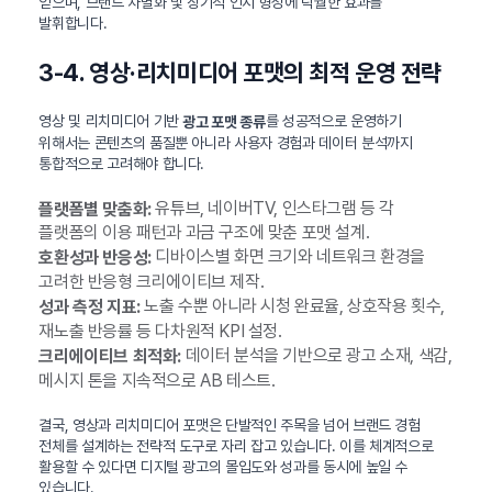
얻으며, 브랜드 차별화 및 장기적 인지 형성에 탁월한 효과를
발휘합니다.
3-4. 영상·리치미디어 포맷의 최적 운영 전략
영상 및 리치미디어 기반
를 성공적으로 운영하기
광고 포맷 종류
위해서는 콘텐츠의 품질뿐 아니라 사용자 경험과 데이터 분석까지
통합적으로 고려해야 합니다.
유튜브, 네이버TV, 인스타그램 등 각
플랫폼별 맞춤화:
플랫폼의 이용 패턴과 과금 구조에 맞춘 포맷 설계.
디바이스별 화면 크기와 네트워크 환경을
호환성과 반응성:
고려한 반응형 크리에이티브 제작.
노출 수뿐 아니라 시청 완료율, 상호작용 횟수,
성과 측정 지표:
재노출 반응률 등 다차원적 KPI 설정.
데이터 분석을 기반으로 광고 소재, 색감,
크리에이티브 최적화:
메시지 톤을 지속적으로 AB 테스트.
결국, 영상과 리치미디어 포맷은 단발적인 주목을 넘어 브랜드 경험
전체를 설계하는 전략적 도구로 자리 잡고 있습니다. 이를 체계적으로
활용할 수 있다면 디지털 광고의 몰입도와 성과를 동시에 높일 수
있습니다.