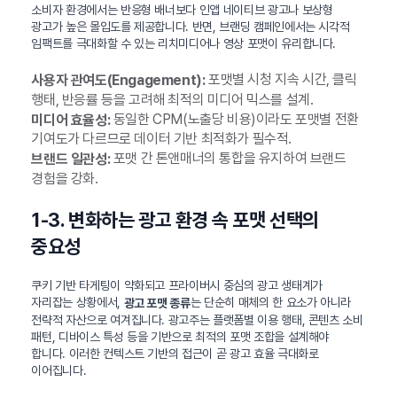
소비자 환경에서는 반응형 배너보다 인앱 네이티브 광고나 보상형
광고가 높은 몰입도를 제공합니다. 반면, 브랜딩 캠페인에서는 시각적
임팩트를 극대화할 수 있는 리치미디어나 영상 포맷이 유리합니다.
포맷별 시청 지속 시간, 클릭
사용자 관여도(Engagement):
행태, 반응률 등을 고려해 최적의 미디어 믹스를 설계.
동일한 CPM(노출당 비용)이라도 포맷별 전환
미디어 효율성:
기여도가 다르므로 데이터 기반 최적화가 필수적.
포맷 간 톤앤매너의 통합을 유지하여 브랜드
브랜드 일관성:
경험을 강화.
1-3. 변화하는 광고 환경 속 포맷 선택의
중요성
쿠키 기반 타게팅이 약화되고 프라이버시 중심의 광고 생태계가
자리잡는 상황에서,
는 단순히 매체의 한 요소가 아니라
광고 포맷 종류
전략적 자산으로 여겨집니다. 광고주는 플랫폼별 이용 행태, 콘텐츠 소비
패턴, 디바이스 특성 등을 기반으로 최적의 포맷 조합을 설계해야
합니다. 이러한 컨텍스트 기반의 접근이 곧 광고 효율 극대화로
이어집니다.