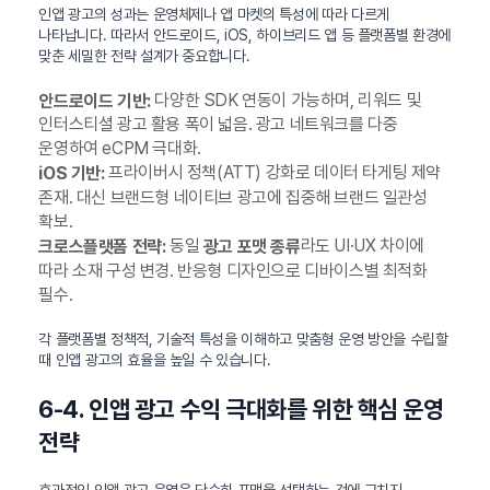
인앱 광고의 성과는 운영체제나 앱 마켓의 특성에 따라 다르게
나타납니다. 따라서 안드로이드, iOS, 하이브리드 앱 등 플랫폼별 환경에
맞춘 세밀한 전략 설계가 중요합니다.
다양한 SDK 연동이 가능하며, 리워드 및
안드로이드 기반:
인터스티셜 광고 활용 폭이 넓음. 광고 네트워크를 다중
운영하여 eCPM 극대화.
프라이버시 정책(ATT) 강화로 데이터 타게팅 제약
iOS 기반:
존재. 대신 브랜드형 네이티브 광고에 집중해 브랜드 일관성
확보.
동일
라도 UI·UX 차이에
크로스플랫폼 전략:
광고 포맷 종류
따라 소재 구성 변경. 반응형 디자인으로 디바이스별 최적화
필수.
각 플랫폼별 정책적, 기술적 특성을 이해하고 맞춤형 운영 방안을 수립할
때 인앱 광고의 효율을 높일 수 있습니다.
6-4. 인앱 광고 수익 극대화를 위한 핵심 운영
전략
효과적인 인앱 광고 운영은 단순히 포맷을 선택하는 것에 그치지