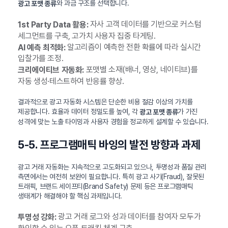
와 과금 구조를 선택합니다.
광고 포맷 종류
자사 고객 데이터를 기반으로 커스텀
1st Party Data 활용:
세그먼트를 구축, 고가치 사용자 집중 타게팅.
알고리즘이 예측한 전환 확률에 따라 실시간
AI 예측 최적화:
입찰가를 조정.
포맷별 소재(배너, 영상, 네이티브)를
크리에이티브 자동화:
자동 생성·테스트하여 반응률 향상.
결과적으로 광고 자동화 시스템은 단순한 비용 절감 이상의 가치를
제공합니다. 효율과 데이터 정밀도를 높여, 각
가 가진
광고 포맷 종류
성격에 맞는 노출 타이밍과 사용자 경험을 정교하게 설계할 수 있습니다.
5-5. 프로그램매틱 바잉의 발전 방향과 과제
광고 거래 자동화는 지속적으로 고도화되고 있으나, 투명성과 품질 관리
측면에서는 여전히 보완이 필요합니다. 특히 광고 사기(Fraud), 잘못된
트래픽, 브랜드 세이프티(Brand Safety) 문제 등은 프로그램매틱
생태계가 해결해야 할 핵심 과제입니다.
광고 거래 로그와 성과 데이터를 참여자 모두가
투명성 강화: