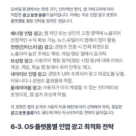
모바일 환경에서는 화면 크기, 인터랙션 방식, 앱 카테고리에 따라
적합한
가 달라집니다. 아래는 주요 인앱 광고 포맷과
광고 포맷 종류
플랫폼별 활용 전략을 정리한 것입니다.
앱 하단 또는 상단의 고정 영역에 노출되어
배너형 인앱 광고:
안정적인 수익 확보 가능. 뉴스·유틸리티 앱에서 많이 활용.
콘텐츠 전환 시 전체 화면으로
전면(인터스티셜) 광고:
노출되어 높은 주목도 확보. 게임·영상 앱에서 효과적.
사용자의 행동 참여(영상 시청 등)에 대해 리워드
보상형 광고:
제공. 게임, 학습 앱 등에서 유저 만족도 제고.
콘텐츠 UI와 조화되어 광고 피로도를 낮춤.
네이티브 인앱 광고:
커뮤니티나 콘텐츠 플랫폼에 적합.
사용자가 미리 체험할 수 있는 인터랙티브
플레이어블 광고:
포맷으로, 앱 설치 유도에 탁월.
각 포맷은 앱의 성격과 사용자 이용 패턴에 따라 선택해야 하며, 동일한
라도 용도에 따라 커스터마이징 전략이 달라집니다.
광고 포맷 종류
6-3. OS·플랫폼별 인앱 광고 최적화 전략