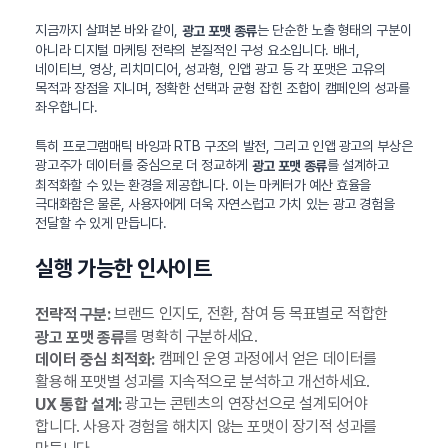
지금까지 살펴본 바와 같이,
는 단순한 노출 형태의 구분이
광고 포맷 종류
아니라 디지털 마케팅 전략의 본질적인 구성 요소입니다. 배너,
네이티브, 영상, 리치미디어, 성과형, 인앱 광고 등 각 포맷은 고유의
목적과 장점을 지니며, 정확한 선택과 균형 잡힌 조합이 캠페인의 성과를
좌우합니다.
특히 프로그램매틱 바잉과 RTB 구조의 발전, 그리고 인앱 광고의 부상은
광고주가 데이터를 중심으로 더 정교하게
를 설계하고
광고 포맷 종류
최적화할 수 있는 환경을 제공합니다. 이는 마케터가 예산 효율을
극대화함은 물론, 사용자에게 더욱 자연스럽고 가치 있는 광고 경험을
전달할 수 있게 만듭니다.
실행 가능한 인사이트
브랜드 인지도, 전환, 참여 등 목표별로 적합한
전략적 구분:
를 명확히 구분하세요.
광고 포맷 종류
캠페인 운영 과정에서 얻은 데이터를
데이터 중심 최적화:
활용해 포맷별 성과를 지속적으로 분석하고 개선하세요.
광고는 콘텐츠의 연장선으로 설계되어야
UX 통합 설계:
합니다. 사용자 경험을 해치지 않는 포맷이 장기적 성과를