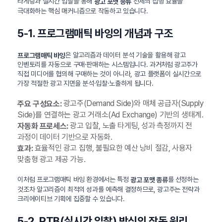
타게팅과 실시간 입찰을 통해
전체의 집행 효율을
광고 포맷 종류
극대화하는 핵심 매커니즘으로 작동하고 있습니다.
5-1. 프로그램매틱 바잉의 개념과 구조
은 알고리즘과 데이터 분석 기술을 활용해 광고
프로그램매틱 바잉
인벤토리를 자동으로 구매·판매하는 시스템입니다. 과거처럼 광고주가
직접 미디어를 협의해 구매하는 것이 아니라, 광고 플랫폼이 실시간으로
가장 적절한 광고 지면을 분석·입찰·노출하게 됩니다.
광고주(Demand Side)와 매체 공급자(Supply
주요 구성요소:
Side)를 연결하는 광고 거래소(Ad Exchange) 기반의 생태계.
광고 입찰, 노출 타게팅, 성과 측정까지 전
자동화 프로세스:
과정이 데이터 기반으로 자동화.
효율적인 광고 집행, 불필요한 예산 낭비 절감, 사용자
효과:
맞춤형 광고 제공 가능.
이처럼 프로그램매틱 바잉 환경에서는 특정
를 선정하는
광고 포맷 종류
것조차 알고리즘이 최적의 성과를 예측해 결정하므로, 광고주는 전략과
크리에이티브 기획에 집중할 수 있습니다.
5-2. RTB(실시간 입찰) 방식의 작동 원리