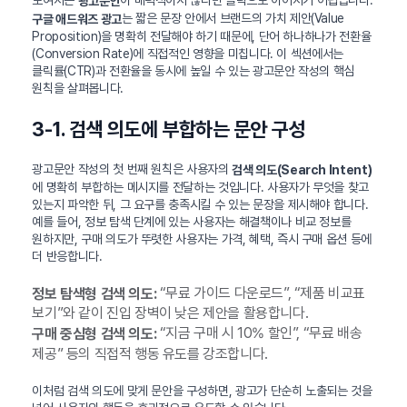
보여지는
이 매력적이지 않다면 클릭으로 이어지기 어렵습니다.
광고문안
는 짧은 문장 안에서 브랜드의 가치 제안(Value
구글 애드워즈 광고
Proposition)을 명확히 전달해야 하기 때문에, 단어 하나하나가 전환율
(Conversion Rate)에 직접적인 영향을 미칩니다. 이 섹션에서는
클릭률(CTR)과 전환율을 동시에 높일 수 있는 광고문안 작성의 핵심
원칙을 살펴봅니다.
3-1. 검색 의도에 부합하는 문안 구성
광고문안 작성의 첫 번째 원칙은 사용자의
검색 의도(Search Intent)
에 명확히 부합하는 메시지를 전달하는 것입니다. 사용자가 무엇을 찾고
있는지 파악한 뒤, 그 요구를 충족시킬 수 있는 문장을 제시해야 합니다.
예를 들어, 정보 탐색 단계에 있는 사용자는 해결책이나 비교 정보를
원하지만, 구매 의도가 뚜렷한 사용자는 가격, 혜택, 즉시 구매 옵션 등에
더 반응합니다.
“무료 가이드 다운로드”, “제품 비교표
정보 탐색형 검색 의도:
보기”와 같이 진입 장벽이 낮은 제안을 활용합니다.
“지금 구매 시 10% 할인”, “무료 배송
구매 중심형 검색 의도:
제공” 등의 직접적 행동 유도를 강조합니다.
이처럼 검색 의도에 맞게 문안을 구성하면, 광고가 단순히 노출되는 것을