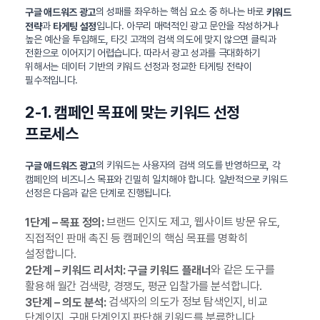
의 성패를 좌우하는 핵심 요소 중 하나는 바로
구글 애드워즈 광고
키워드
과
입니다. 아무리 매력적인 광고 문안을 작성하거나
전략
타게팅 설정
높은 예산을 투입해도, 타깃 고객의 검색 의도에 맞지 않으면 클릭과
전환으로 이어지기 어렵습니다. 따라서 광고 성과를 극대화하기
위해서는 데이터 기반의 키워드 선정과 정교한 타게팅 전략이
필수적입니다.
2-1. 캠페인 목표에 맞는 키워드 선정
프로세스
의 키워드는 사용자의 검색 의도를 반영하므로, 각
구글 애드워즈 광고
캠페인의 비즈니스 목표와 긴밀히 일치해야 합니다. 일반적으로 키워드
선정은 다음과 같은 단계로 진행됩니다.
브랜드 인지도 제고, 웹사이트 방문 유도,
1단계 – 목표 정의:
직접적인 판매 촉진 등 캠페인의 핵심 목표를 명확히
설정합니다.
와 같은 도구를
2단계 – 키워드 리서치:
구글 키워드 플래너
활용해 월간 검색량, 경쟁도, 평균 입찰가를 분석합니다.
검색자의 의도가 정보 탐색인지, 비교
3단계 – 의도 분석:
단계인지, 구매 단계인지 판단해 키워드를 분류합니다.