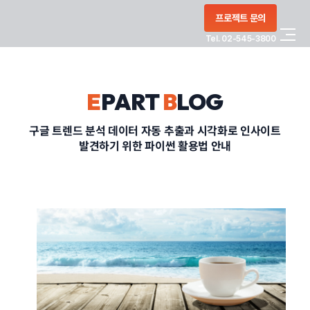
콘텐츠로
프로젝트 문의
건너뛰기
Tel. 02-545-3800
COMPANY
E
PART
B
LOG
SERVICE
구글 트렌드 분석 데이터 자동 추출과 시각화로 인사이트
발견하기 위한 파이썬 활용법 안내
PORTFOLIO
BLOG
CONTACT
정부지원사업