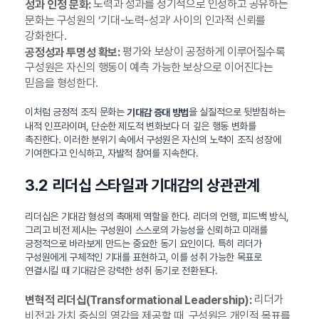
노력과 성과를 정기적으로 인정하고 공유하는
성과 인정 문화:
문화는 구성원의 ‘기대-노력-성과’ 사이의 인과적 신뢰를
강화한다.
평가와 보상이 공정하게 이루어질수록
공정성과 투명성 확보:
구성원은 자신의 행동이 예측 가능한 보상으로 이어진다는
믿음을 형성한다.
이처럼 긍정적 조직 문화는
을 실질적으로 뒷받침하는
기대감 증대 방법
내적 인프라이며, 단순한 제도적 변화보다 더 깊은 행동 변화를
촉진한다. 이러한 분위기 속에서 구성원은 자신의 노력이 조직 성장에
기여한다고 인식하고, 자발적 참여를 지속한다.
3.2 리더십 스타일과 기대감의 상관관계
리더십은 기대감 형성의 촉매제 역할을 한다. 리더의 언행, 피드백 방식,
그리고 비전 제시는 구성원이 스스로의 가능성을 신뢰하고 미래를
긍정적으로 바라보게 만드는 중요한 동기 요인이다. 특히 리더가
구성원에게 구체적인 기대를 표현하고, 이를 성취 가능한 목표로
연결시킬 때 기대감은 강력한 성취 동기로 전환된다.
리더가
변혁적 리더십(Transformational Leadership):
비전과 가치 중심의 영감을 제공할 때, 구성원은 개인적 목표를