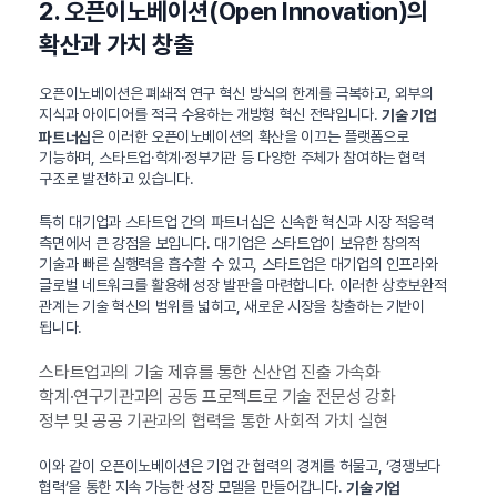
2. 오픈이노베이션(Open Innovation)의
확산과 가치 창출
오픈이노베이션은 폐쇄적 연구 혁신 방식의 한계를 극복하고, 외부의
지식과 아이디어를 적극 수용하는 개방형 혁신 전략입니다.
기술 기업
은 이러한 오픈이노베이션의 확산을 이끄는 플랫폼으로
파트너십
기능하며, 스타트업·학계·정부기관 등 다양한 주체가 참여하는 협력
구조로 발전하고 있습니다.
특히 대기업과 스타트업 간의 파트너십은 신속한 혁신과 시장 적응력
측면에서 큰 강점을 보입니다. 대기업은 스타트업이 보유한 창의적
기술과 빠른 실행력을 흡수할 수 있고, 스타트업은 대기업의 인프라와
글로벌 네트워크를 활용해 성장 발판을 마련합니다. 이러한 상호보완적
관계는 기술 혁신의 범위를 넓히고, 새로운 시장을 창출하는 기반이
됩니다.
스타트업과의 기술 제휴를 통한 신산업 진출 가속화
학계·연구기관과의 공동 프로젝트로 기술 전문성 강화
정부 및 공공 기관과의 협력을 통한 사회적 가치 실현
이와 같이 오픈이노베이션은 기업 간 협력의 경계를 허물고, ‘경쟁보다
협력’을 통한 지속 가능한 성장 모델을 만들어갑니다.
기술 기업