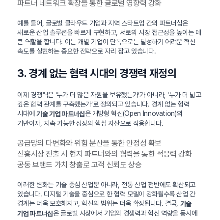
파트너 네트워크 확장을 통한 글로벌 영향력 강화
예를 들어, 글로벌 클라우드 기업과 지역 스타트업 간의 파트너십은
새로운 산업 솔루션을 빠르게 구현하고, 서로의 시장 접근성을 높이는 데
큰 역할을 합니다. 이는 개별 기업이 단독으로는 달성하기 어려운 혁신
속도를 실현하는 중요한 전략으로 자리 잡고 있습니다.
3. 경계 없는 협력 시대의 경쟁력 재정의
이제 경쟁력은 ‘누가 더 많은 자원을 보유했는가’가 아니라, ‘누가 더 넓고
깊은 협력 관계를 구축했는가’로 정의되고 있습니다. 경계 없는 협력
시대에
은 개방형 혁신(Open Innovation)의
기술 기업 파트너십
기반이자, 지속 가능한 성장의 핵심 자산으로 작용합니다.
공급망의 다변화와 위험 분산을 통한 안정성 확보
신흥시장 진출 시 현지 파트너와의 협력을 통한 적응력 강화
공동 브랜드 가치 창출로 고객 신뢰도 상승
이러한 변화는 기술 중심 산업뿐 아니라, 전통 산업 전반에도 확산되고
있습니다. 디지털 기술을 중심으로 한 협력 모델이 강화될수록 산업 간
경계는 더욱 모호해지고, 혁신의 범위는 더욱 확장됩니다. 결국,
기술
은 글로벌 시장에서 기업의 경쟁력과 혁신 역량을 동시에
기업 파트너십