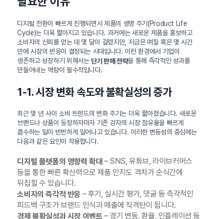
필요한 이유
디지털 전환이 빠르게 진행되면서 제품의 생명 주기(Product Life
Cycle)는 더욱 짧아지고 있습니다. 과거에는 새로운 제품을 홍보하고
소비자의 신뢰를 얻는 데 몇 달이 걸렸지만, 지금은 며칠 혹은 몇 시간
만에 시장의 반응이 결정되는 시대입니다. 이런 환경에서 기업이
생존하고 성장하기 위해서는
을 통해 즉각적인 성과를
단기 판매 전략
만들어내는 역량이 필수적입니다.
1-1. 시장 변화 속도와 불확실성의 증가
최근 몇 년 사이 소비 트렌드의 변화 주기는 더욱 짧아졌습니다. 새로운
브랜드나 상품이 등장하자마자 기존 강자의 시장 점유율을 빠르게
흡수하는 일이 빈번하게 일어나고 있습니다. 이러한 변동성의 중심에는
다음과 같은 요인이 작용합니다.
– SNS, 유튜브, 라이브커머스
디지털 플랫폼의 영향력 확대
등을 통한 빠른 확산력으로 제품 인지도 격차가 순식간에
뒤집힐 수 있습니다.
– 후기, 실시간 평가, 댓글 등 즉각적인
소비자의 즉각적 반응
피드백 구조가 브랜드 인식과 매출에 직격탄이 됩니다.
– 경기 변동, 환율, 인플레이션 등
경제 불확실성과 시장 이벤트