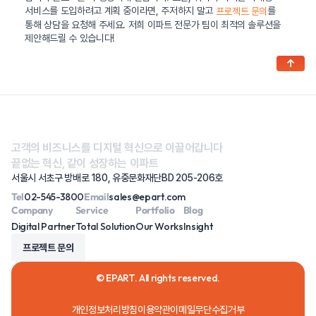
서비스를 도입하려고 계획 중이라면, 주저하지 말고
를
프로젝트 문의
통해 상담을 요청해 주세요. 저희 이파트 전문가 팀이 최적의 솔루션을
제안해드릴 수 있습니다!
↑
고객의 비즈니스를 디지털 혁신으로 이끌어갑니다
끝없는 혁신, 같이 성장하는 이파트
서울시 서초구 방배로 180, 유중문화재단BD 205-206호
Tel
02-545-3800
Email
sales@epart.com
Company
Service
Portfolio
Blog
Digital Partner
Total Solution
Our Works
Insight
프로젝트 문의
© EPART. All rights reserved.
개인정보처리방침
이용약관
이메일무단수집거부