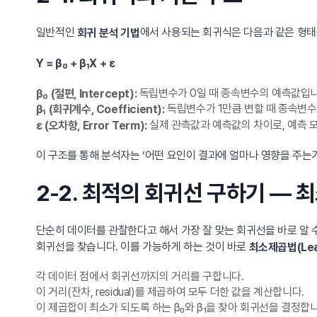
일반적인
에서 사용되는 회귀식은 다음과 같은 형태
회귀 분석 기법
Y = β₀ + β₁X + ε
독립변수가 0일 때 종속변수의 예측값입니다
β₀ (절편, Intercept):
독립변수가 1만큼 변할 때 종속변수
β₁ (회귀계수, Coefficient):
실제 관측값과 예측값의 차이로, 예측 
ε (오차항, Error Term):
이 구조를 통해 분석자는 ‘어떤 요인이 결과에 얼마나 영향을 주는가
2-2. 최적의 회귀선 구하기 — 
단순히 데이터를 관찰한다고 해서 가장 잘 맞는 회귀선을 바로 알 
회귀선을 찾습니다. 이를 가능하게 하는 것이 바로
최소제곱법(Least
각 데이터 점에서 회귀선까지의 거리를 구합니다.
이 거리(잔차, residual)를 제곱하여 모두 더한 값을 계산합니다.
이 제곱합이 최소가 되도록 하는 β₀와 β₁을 찾아 회귀선을 결정합니