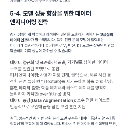
자동화된 의사결정 구조로 전환시킵니다.
5-4. 모델 성능 향상을 위한 데이터
엔지니어링 전략
AI가 정확하게 학습하고 최적화된 결과를 도출하기 위해서는
고품질의
가 필수적입니다. 특히 전환 분석 모델에 입력되는
데이터 인프라
데이터가 불완전하거나 불균형한 경우, 머신러닝 모델은 잘못된 패턴을
학습하여 예측 성능이 저하될 수 있습니다.
채널별, 기기별로 상이한 데이터
데이터 정규화 및 표준화:
구조를 일관된 포맷으로 통합.
사용자 여정 단계, 클릭 순서, 체류 시간 등
피처 엔지니어링:
전환 관련 특징 변수(feature)를 재가공하여 학습 효율 향상.
학습 데이터와 테스트 데이터를 명확히
훈련 데이터 검증:
분리하여 과적합(overfitting) 방지.
소수 전환 케이스를
데이터 증강(Data Augmentation):
인공적으로 보완해 균형 잡힌 모델 훈련 지원.
결국, 성공적인 AI 기반 전환 분석 모델 구축은 ‘데이터 품질 + 알고리즘
적합성’의 조합에 의해 결정됩니다. 따라서 전환 데이터의 수집부터 변환,