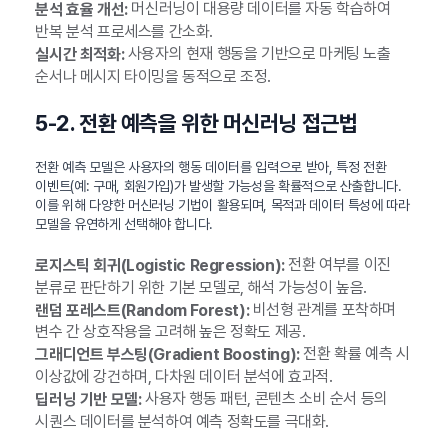
머신러닝이 대용량 데이터를 자동 학습하여
분석 효율 개선:
반복 분석 프로세스를 간소화.
사용자의 현재 행동을 기반으로 마케팅 노출
실시간 최적화:
순서나 메시지 타이밍을 동적으로 조정.
5-2. 전환 예측을 위한 머신러닝 접근법
전환 예측 모델은 사용자의 행동 데이터를 입력으로 받아, 특정 전환
이벤트(예: 구매, 회원가입)가 발생할 가능성을 확률적으로 산출합니다.
이를 위해 다양한 머신러닝 기법이 활용되며, 목적과 데이터 특성에 따라
모델을 유연하게 선택해야 합니다.
전환 여부를 이진
로지스틱 회귀(Logistic Regression):
분류로 판단하기 위한 기본 모델로, 해석 가능성이 높음.
비선형 관계를 포착하며
랜덤 포레스트(Random Forest):
변수 간 상호작용을 고려해 높은 정확도 제공.
전환 확률 예측 시
그래디언트 부스팅(Gradient Boosting):
이상값에 강건하며, 다차원 데이터 분석에 효과적.
사용자 행동 패턴, 콘텐츠 소비 순서 등의
딥러닝 기반 모델:
시퀀스 데이터를 분석하여 예측 정확도를 극대화.