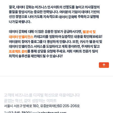
결국, 데이터 강화는 비즈니스 인사이트의 선명도를 높이고 의사결정의
품질을 향상시키는 중요한 전략입니다. 여러분의 기업이 데이터 기반의
선진 경영으로 나아가도록 지속적으로
에 주목하고 실행해
데이터 강화
나가길 바랍니다.
데이터 강화에 대해 더 많은 유용한 정보가 궁금하시다면,
웹 분석 및
카테고리를 방문하여 심층적인 내용을 확인해보세요!
데이터 인텔리전스
여러분의 참여가 블로그를 더 풍성하게 만듭니다. 또한, 귀사가 웹 분석 및
데이터 인텔리전스 서비스를 도입하려고 계획 중이라면, 주저하지 말고
를 통해 상담을 요청해 주세요. 저희 이파트 전문가 팀이
프로젝트 문의
최적의 솔루션을 제안해드릴 수 있습니다!
↑
고객의 비즈니스를 디지털 혁신으로 이끌어갑니다
끝없는 혁신, 같이 성장하는 이파트
서울시 서초구 방배로 180, 유중문화재단BD 205-206호
Tel
02-545-3800
Email
sales@epart.com