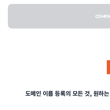
콘텐츠로
건너뛰기
COMP
COMPANY
SERVICE
도메인 이름 등록의 모든 것, 원하
PORTFOLIO