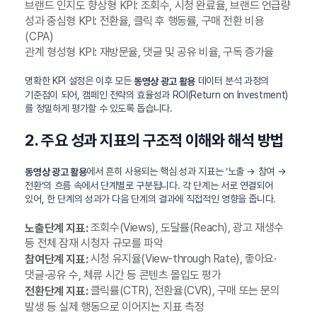
브랜드 인지도 향상형 KPI: 조회수, 시청 완료율, 브랜드 언급량
성과 중심형 KPI: 전환율, 클릭 후 행동률, 구매 전환 비용
(CPA)
관계 형성형 KPI: 재방문율, 댓글 및 공유 비율, 구독 증가율
명확한 KPI 설정은 이후 모든
데이터 분석 과정의
동영상 광고 활용
기준점이 되어, 캠페인 전략의 효율성과 ROI(Return on Investment)
를 정밀하게 평가할 수 있도록 돕습니다.
2. 주요 성과 지표의 구조적 이해와 해석 방법
에서 흔히 사용되는 핵심 성과 지표는 ‘노출 → 참여 →
동영상 광고 활용
전환’의 흐름 속에서 단계별로 구분됩니다. 각 단계는 서로 연결되어
있어, 한 단계의 성과가 다음 단계의 결과에 직접적인 영향을 줍니다.
조회수(Views), 도달률(Reach), 광고 재생수
노출단계 지표:
등 전체 잠재 시청자 규모를 파악
시청 유지율(View-through Rate), 좋아요·
참여단계 지표:
댓글·공유 수, 체류 시간 등 콘텐츠 몰입도 평가
클릭률(CTR), 전환율(CVR), 구매 또는 문의
전환단계 지표:
발생 등 실제 행동으로 이어지는 지표 측정