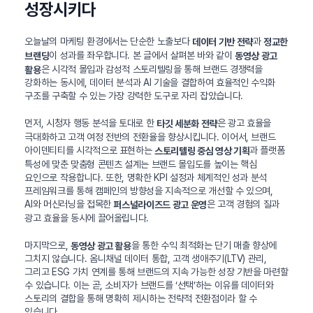
성장시키다
오늘날의 마케팅 환경에서는 단순한 노출보다
과
데이터 기반 전략
정교한
이 성과를 좌우합니다. 본 글에서 살펴본 바와 같이
브랜딩
동영상 광고
은 시각적 몰입과 감성적 스토리텔링을 통해 브랜드 경쟁력을
활용
강화하는 동시에, 데이터 분석과 AI 기술을 결합하여 효율적인 수익화
구조를 구축할 수 있는 가장 강력한 도구로 자리 잡았습니다.
먼저, 시청자 행동 분석을 토대로 한
은 광고 효율을
타깃 세분화 전략
극대화하고 고객 여정 전반의 전환율을 향상시킵니다. 이어서, 브랜드
아이덴티티를 시각적으로 표현하는
과 플랫폼
스토리텔링 중심 영상 기획
특성에 맞춘 맞춤형 콘텐츠 설계는 브랜드 몰입도를 높이는 핵심
요인으로 작용합니다. 또한, 명확한 KPI 설정과 체계적인 성과 분석
프레임워크를 통해 캠페인의 방향성을 지속적으로 개선할 수 있으며,
AI와 머신러닝을 접목한
은 고객 경험의 질과
퍼스널라이즈드 광고 운영
광고 효율을 동시에 끌어올립니다.
마지막으로,
을 통한 수익 최적화는 단기 매출 향상에
동영상 광고 활용
그치지 않습니다. 옴니채널 데이터 통합, 고객 생애주기(LTV) 관리,
그리고 ESG 가치 연계를 통해 브랜드의 지속 가능한 성장 기반을 마련할
수 있습니다. 이는 곧, 소비자가 브랜드를 ‘선택’하는 이유를 데이터와
스토리의 결합을 통해 명확히 제시하는 전략적 전환점이라 할 수
있습니다.