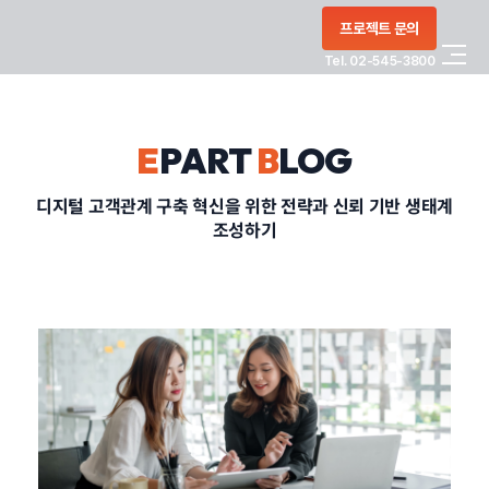
콘텐츠로
프로젝트 문의
건너뛰기
Tel. 02-545-3800
COMPANY
E
PART
B
LOG
SERVICE
디지털 고객관계 구축 혁신을 위한 전략과 신뢰 기반 생태계
조성하기
PORTFOLIO
BLOG
CONTACT
정부지원사업