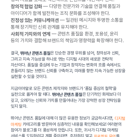
— 다양한 전문가와 기술을 연결해 품질과
창의적 협업 강화
아이디어가 함께 발전하는 조직 문화를 조성해야 한다.
— 일관된 메시지와 투명한 소통을
진정성 있는 커뮤니케이션
통해 장기적인 신뢰 관계를 유지해야 한다.
— 콘텐츠 품질을 환경, 포용성, 윤리
사회적 가치와의 연계
등의 가치와 결합해 브랜드의 책임과 영향력을 확장해야 한다.
결국,
은 단순한 경쟁 우위를 넘어, 창의성과 신뢰,
뛰어난 콘텐츠 품질
그리고 지속 가능성을 하나로 엮는 디지털 시대의 새로운 전략적
자산이다. 품질을 중심에 두는 기업과 창작자는 변화의 흐름 속에서도
흔들리지 않는 브랜드 신뢰를 구축하고, 미래를 향한 지속 가능한 성장을
실현할 수 있을 것이다.
지금이야말로 모든 콘텐츠 제작자와 브랜드가 ‘품질 중심의 철학’을
실천으로 옮겨야 할 때다.
은 단기적인 화제보다 더
뛰어난 콘텐츠 품질
깊고, 오래가는 신뢰와 가치를 만들어내는 가장 강력한 성장 전략임을
잊지 말자.
뛰어난 콘텐츠 품질에 대해 더 많은 유용한 정보가 궁금하시다면,
디지털
카테고리를 방문하여 심층적인 내용을 확인해보세요! 여러분의
마케팅
참여가 블로그를 더 풍성하게 만듭니다. 또한, 귀사가 디지털 마케팅
서비스를 도입하려고 계획 중이라면, 주저하지 말고
를
프로젝트 문의