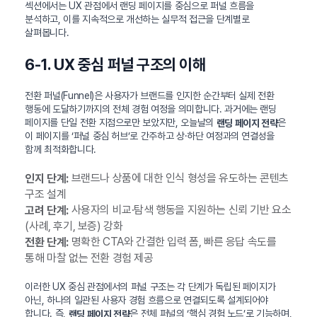
섹션에서는 UX 관점에서 랜딩 페이지를 중심으로 퍼널 흐름을
분석하고, 이를 지속적으로 개선하는 실무적 접근을 단계별로
살펴봅니다.
6-1. UX 중심 퍼널 구조의 이해
전환 퍼널(Funnel)은 사용자가 브랜드를 인지한 순간부터 실제 전환
행동에 도달하기까지의 전체 경험 여정을 의미합니다. 과거에는 랜딩
페이지를 단일 전환 지점으로만 보았지만, 오늘날의
은
랜딩 페이지 전략
이 페이지를 ‘퍼널 중심 허브’로 간주하고 상·하단 여정과의 연결성을
함께 최적화합니다.
브랜드나 상품에 대한 인식 형성을 유도하는 콘텐츠
인지 단계:
구조 설계
사용자의 비교·탐색 행동을 지원하는 신뢰 기반 요소
고려 단계:
(사례, 후기, 보증) 강화
명확한 CTA와 간결한 입력 폼, 빠른 응답 속도를
전환 단계:
통해 마찰 없는 전환 경험 제공
이러한 UX 중심 관점에서의 퍼널 구조는 각 단계가 독립된 페이지가
아닌, 하나의 일관된 사용자 경험 흐름으로 연결되도록 설계되어야
합니다. 즉,
은 전체 퍼널의 ‘핵심 경험 노드’로 기능하며,
랜딩 페이지 전략