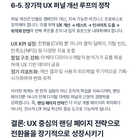
6-5. 장기적 UX 퍼널 개선 루프의 정착
퍼널 개선은 단발성 캠페인이 아닌, 지속 가능한 비즈니스 프로세스로
정착해야 합니다. 이를 위해
UX 개선 → 테스트 → 인사이트 도출 →
의 반복 루프를 조직 내 업무 표준으로 내재화해야 합니다.
최적화 반영
전환율(CVR) 뿐 아니라 클릭 딜레이, 이탈 빈도,
UX KPI 설정:
만족도(NPS) 등 다양한 지표 포함
마케터·디자이너·개발자·분석가가 공통 목표
협업 구조 강화:
하에 UX 기반 데이터 공유
개선 결과 및 사용자 피드백을 주기적으로 기록·
정기 리포트화:
시각화하여 변화 추적
이러한 체계는 한 번의 실험이 아닌 조직적 학습을 지속시키며, 랜딩
페이지뿐 아니라 전체 디지털 마케팅 퍼널의 근본적 경쟁력을
강화합니다. 즉,
은 더 이상 개별 페이지의 최적화가
랜딩 페이지 전략
아니라, 전사적 UX 퍼널 혁신의 중심 도구로 기능하게 됩니다.
결론: UX 중심의 랜딩 페이지 전략으로
전환율을 장기적으로 성장시키기