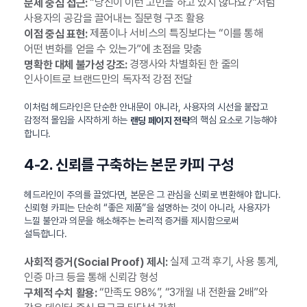
“당신이 이런 고민을 하고 있지 않나요?”처럼
문제 중심 접근:
사용자의 공감을 끌어내는 질문형 구조 활용
제품이나 서비스의 특징보다는 “이를 통해
이점 중심 표현:
어떤 변화를 얻을 수 있는가”에 초점을 맞춤
경쟁사와 차별화된 한 줄의
명확한 대체 불가성 강조:
인사이트로 브랜드만의 독자적 강점 전달
이처럼 헤드라인은 단순한 안내문이 아니라, 사용자의 시선을 붙잡고
감정적 몰입을 시작하게 하는
의 핵심 요소로 기능해야
랜딩 페이지 전략
합니다.
4-2. 신뢰를 구축하는 본문 카피 구성
헤드라인이 주의를 끌었다면, 본문은 그 관심을 신뢰로 변환해야 합니다.
신뢰형 카피는 단순히 “좋은 제품”을 설명하는 것이 아니라, 사용자가
느낄 불안과 의문을 해소해주는 논리적 증거를 제시함으로써
설득합니다.
실제 고객 후기, 사용 통계,
사회적 증거(Social Proof) 제시:
인증 마크 등을 통해 신뢰감 형성
“만족도 98%”, “3개월 내 전환율 2배”와
구체적 수치 활용: