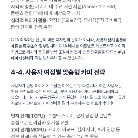
페이지 내 주요 시선 지점(Above the Fold,
시각적 강조:
콘텐츠 전환부)에 대비 색상으로 배치
한정성(“오늘만”), 즉시성(“지금 바로”)
심리적 트리거 활용:
등의 단어로 행동 촉진
CTA 최적화는 단순히 버튼 디자인의 문제가 아니라,
사용자 심리 흐름에
의 일부입니다. CTA 배치를 여정별로 테스트하고 데이터
따른 설득 구조
기반으로 위치와 문구를 반복 조정하는 것이 높은 전환율을 만드는
랜딩
의 핵심 노하우라 할 수 있습니다.
페이지 전략
4-4. 사용자 여정별 맞춤형 카피 전략
사용자가 랜딩 페이지에 도달한 이유는 모두 다릅니다. 어떤 사용자는
처음 브랜드를 접한 단계이고, 어떤 사용자는 이미 구매를 고려하고
있습니다. 따라서 모든 방문자에게 동일한 메시지를 노출하기보다, 유입
경로별·세그먼트별 카피 전략을 달리 구성하는 것이 효과적입니다.
브랜드 스토리, 문제 공감형 콘텐츠
인지 단계(TOFU):
중심으로 신뢰감과 호기심 유발
서비스 비교표, 실제 사례, 후기 영상 등
고려 단계(MOFU):
정보 탐색자를 설득할 수 있는 중간 콘텐츠 활용