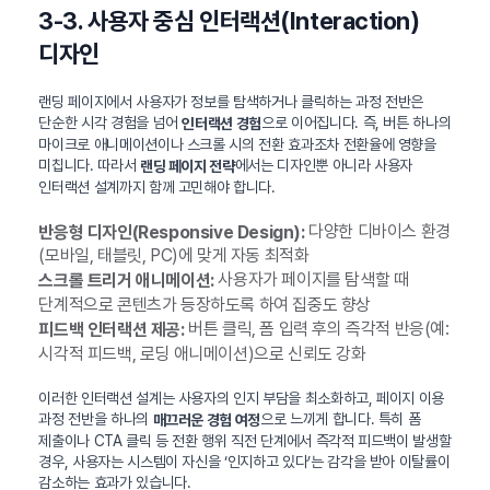
3-3. 사용자 중심 인터랙션(Interaction)
디자인
랜딩 페이지에서 사용자가 정보를 탐색하거나 클릭하는 과정 전반은
단순한 시각 경험을 넘어
으로 이어집니다. 즉, 버튼 하나의
인터랙션 경험
마이크로 애니메이션이나 스크롤 시의 전환 효과조차 전환율에 영향을
미칩니다. 따라서
에서는 디자인뿐 아니라 사용자
랜딩 페이지 전략
인터랙션 설계까지 함께 고민해야 합니다.
다양한 디바이스 환경
반응형 디자인(Responsive Design):
(모바일, 태블릿, PC)에 맞게 자동 최적화
사용자가 페이지를 탐색할 때
스크롤 트리거 애니메이션:
단계적으로 콘텐츠가 등장하도록 하여 집중도 향상
버튼 클릭, 폼 입력 후의 즉각적 반응(예:
피드백 인터랙션 제공:
시각적 피드백, 로딩 애니메이션)으로 신뢰도 강화
이러한 인터랙션 설계는 사용자의 인지 부담을 최소화하고, 페이지 이용
과정 전반을 하나의
으로 느끼게 합니다. 특히 폼
매끄러운 경험 여정
제출이나 CTA 클릭 등 전환 행위 직전 단계에서 즉각적 피드백이 발생할
경우, 사용자는 시스템이 자신을 ‘인지하고 있다’는 감각을 받아 이탈률이
감소하는 효과가 있습니다.