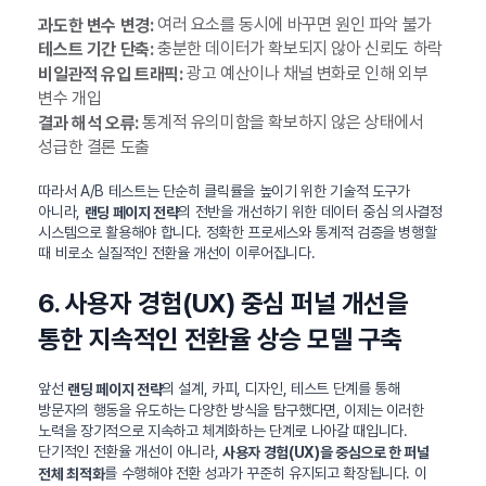
여러 요소를 동시에 바꾸면 원인 파악 불가
과도한 변수 변경:
충분한 데이터가 확보되지 않아 신뢰도 하락
테스트 기간 단축:
광고 예산이나 채널 변화로 인해 외부
비일관적 유입 트래픽:
변수 개입
통계적 유의미함을 확보하지 않은 상태에서
결과 해석 오류:
성급한 결론 도출
따라서 A/B 테스트는 단순히 클릭률을 높이기 위한 기술적 도구가
아니라,
의 전반을 개선하기 위한 데이터 중심 의사결정
랜딩 페이지 전략
시스템으로 활용해야 합니다. 정확한 프로세스와 통계적 검증을 병행할
때 비로소 실질적인 전환율 개선이 이루어집니다.
6. 사용자 경험(UX) 중심 퍼널 개선을
통한 지속적인 전환율 상승 모델 구축
앞선
의 설계, 카피, 디자인, 테스트 단계를 통해
랜딩 페이지 전략
방문자의 행동을 유도하는 다양한 방식을 탐구했다면, 이제는 이러한
노력을 장기적으로 지속하고 체계화하는 단계로 나아갈 때입니다.
단기적인 전환율 개선이 아니라,
사용자 경험(UX)을 중심으로 한 퍼널
를 수행해야 전환 성과가 꾸준히 유지되고 확장됩니다. 이
전체 최적화