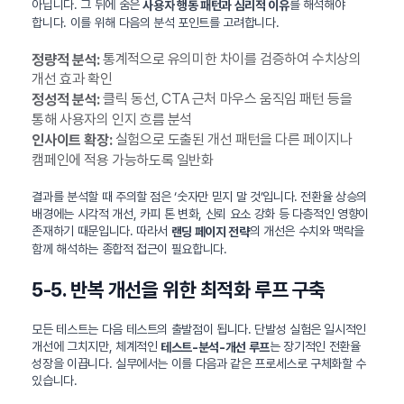
아닙니다. 그 뒤에 숨은
를 해석해야
사용자 행동 패턴과 심리적 이유
합니다. 이를 위해 다음의 분석 포인트를 고려합니다.
통계적으로 유의미한 차이를 검증하여 수치상의
정량적 분석:
개선 효과 확인
클릭 동선, CTA 근처 마우스 움직임 패턴 등을
정성적 분석:
통해 사용자의 인지 흐름 분석
실험으로 도출된 개선 패턴을 다른 페이지나
인사이트 확장:
캠페인에 적용 가능하도록 일반화
결과를 분석할 때 주의할 점은 ‘숫자만 믿지 말 것’입니다. 전환율 상승의
배경에는 시각적 개선, 카피 톤 변화, 신뢰 요소 강화 등 다층적인 영향이
존재하기 때문입니다. 따라서
의 개선은 수치와 맥락을
랜딩 페이지 전략
함께 해석하는 종합적 접근이 필요합니다.
5-5. 반복 개선을 위한 최적화 루프 구축
모든 테스트는 다음 테스트의 출발점이 됩니다. 단발성 실험은 일시적인
개선에 그치지만, 체계적인
는 장기적인 전환율
테스트-분석-개선 루프
성장을 이끕니다. 실무에서는 이를 다음과 같은 프로세스로 구체화할 수
있습니다.