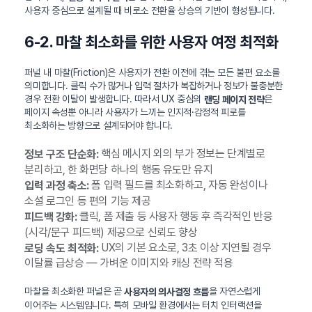
사용자 중심으로 설계될 때 비로소 전환율 상승의 기반이 형성됩니다.
6-2. 마찰 최소화를 위한 사용자 여정 최적화
퍼널 내 마찰(Friction)은 사용자가 전환 이전에 겪는 모든 불편 요소를
의미합니다. 클릭 수가 많거나 입력 절차가 복잡하거나 정보가 불충분한
경우 전환 이탈이 발생합니다. 따라서 UX 중심의
은
랜딩 페이지 전략
페이지 속성뿐 아니라 사용자가 느끼는 인지적·감정적 피로를
최소화하는 방향으로 설계되어야 합니다.
핵심 메시지 외의 부가 정보는 단계별로
정보 구조 단순화:
분리하고, 한 화면당 하나의 행동 유도만 유지
폼 입력 필드를 최소화하고, 자동 완성이나
입력 과정 축소:
소셜 로그인 등 편의 기능 제공
클릭, 폼 제출 등 사용자 행동 후 즉각적인 반응
피드백 강화:
(시각/문구 피드백) 제공으로 신뢰도 향상
UX의 기본 요소로, 3초 이상 지연될 경우
로딩 속도 최적화:
이탈률 급상승 — 가벼운 이미지와 캐싱 전략 적용
마찰을 최소화한 퍼널은 곧
을 자연스럽게
사용자의 의사결정 흐름
이어주는 시스템입니다. 특히 모바일 환경에서는 터치 인터랙션을