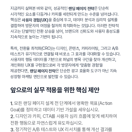
지금까지 살펴본 바와 같이, 성공적인
은 단순히
랜딩 페이지 전략
시각적인 요소를 다듬거나 카피를 세련되게 만드는 수준을 넘어섭니다.
핵심은
을 중심에 두고, 데이터 분석과 심리적 설계를
사용자 경험(UX)
결합하여 방문자의 여정을 철저히 최적화하는 것입니다. 이러한 전략적
사고는 단발적인 전환 상승을 넘어, 브랜드의 신뢰도와 사용자 충성도를
지속적으로 높이는 기반이 됩니다.
특히, 전환율 최적화(CRO)는 디자인, 콘텐츠, 카피라이팅, 그리고 A/B
테스트가 유기적으로 연결될 때 비로소 그 효과를 극대화할 수 있습니다.
사용자의 행동 데이터를 기반으로 퍼널의 병목 구간을 찾아 개선하고,
개인화된 UX를 구현함으로써 각 방문자에게 ‘맞춤형 경험’을
제공한다면,
은 단순한 광고 효율화 도구가 아닌 지속
랜딩 페이지 전략
성장형 마케팅 엔진으로 발전할 수 있습니다.
앞으로의 실무 적용을 위한 핵심 제안
모든 랜딩 페이지 설계 전 단계에서 명확한 목표(Action
1.
Goal)를 정의하고 데이터 기반 가설을 세우십시오.
디자인과 카피, CTA를 사용자 심리 흐름에 맞게 배치하여
2.
전환 행동으로 자연스럽게 유도하십시오.
정기적인 A/B 테스트와 UX 리서치를 통해 개선 결과를
3.