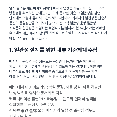
앞서 살펴본
와 메세지 맵핑은 커뮤니케이션의 구조적
메인 메세지 정의
방향성을 확보하는 단계였다면, 이제 중요한 것은 그 일관성을 실행
단계에서 어떻게 유지하고 관리하느냐입니다. 메시지의 일관성은 단순히
문장의 통일성만을 의미하지 않으며, 전략적 일관성·운영 일관성·
조직문화 일관성을 포함하는 복합적 개념입니다. 본 섹션에서는 이러한
측면에서
를 실질적으로 실행하고 지속적으로 점검하기
메인 메세지 정의
위한 프레임워크를 다룹니다.
1. 일관성 설계를 위한 내부 기준체계 수립
메시지 일관성의 출발점은 모든 구성원이 동일한 기준 아래에서
커뮤니케이션을 설계하고 판단할 수 있도록 하는 것입니다. 이를 위해
내부적으로
를 중심으로 한 기준체계를 문서화하고,
메인 메세지 정의
이를 조직 커뮤니케이션의 공식 참조 지점으로 운영해야 합니다.
: 핵심 문장, 사용 방식, 허용 가능한
메인 메세지 가이드라인
변형 범위를 명시한 문서화된 지침
: 브랜드의 언어적 성격을
커뮤니케이션 톤앤매너 매뉴얼
정의하여 일관된 어조를 유지
: 모든 메시지가 발행 전 일관성 검토를
컨텐츠 승인 절차
거치도록 설정