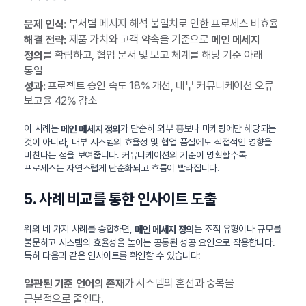
부서별 메시지 해석 불일치로 인한 프로세스 비효율
문제 인식:
제품 가치와 고객 약속을 기준으로
해결 전략:
메인 메세지
를 확립하고, 협업 문서 및 보고 체계를 해당 기준 아래
정의
통일
프로젝트 승인 속도 18% 개선, 내부 커뮤니케이션 오류
성과:
보고율 42% 감소
이 사례는
가 단순히 외부 홍보나 마케팅에만 해당되는
메인 메세지 정의
것이 아니라, 내부 시스템의 효율성 및 협업 품질에도 직접적인 영향을
미친다는 점을 보여줍니다. 커뮤니케이션의 기준이 명확할수록
프로세스는 자연스럽게 단순화되고 흐름이 빨라집니다.
5. 사례 비교를 통한 인사이트 도출
위의 네 가지 사례를 종합하면,
는 조직 유형이나 규모를
메인 메세지 정의
불문하고 시스템의 효율성을 높이는 공통된 성공 요인으로 작용합니다.
특히 다음과 같은 인사이트를 확인할 수 있습니다:
가 시스템의 혼선과 중복을
일관된 기준 언어의 존재
근본적으로 줄인다.