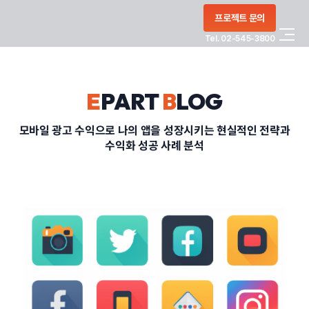
콘텐츠로
프로젝트 문의
건너뛰기
Tel. 02-545-3800
COMPANY
E
PART
B
LOG
SERVICE
모바일 광고 수익으로 나의 앱을 성장시키는 현실적인 전략과
수익화 성공 사례 분석
PORTFOLIO
BLOG
CONTACT
정부지원사업