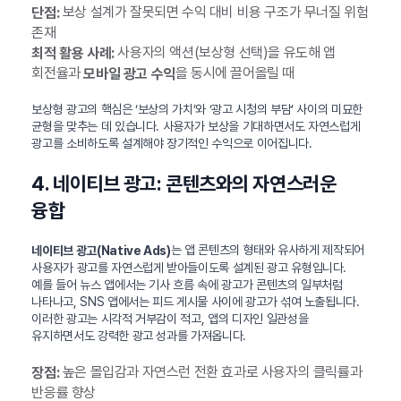
보상 설계가 잘못되면 수익 대비 비용 구조가 무너질 위험
단점:
존재
사용자의 액션(보상형 선택)을 유도해 앱
최적 활용 사례:
회전율과
을 동시에 끌어올릴 때
모바일 광고 수익
보상형 광고의 핵심은 ‘보상의 가치’와 ‘광고 시청의 부담’ 사이의 미묘한
균형을 맞추는 데 있습니다. 사용자가 보상을 기대하면서도 자연스럽게
광고를 소비하도록 설계해야 장기적인 수익으로 이어집니다.
4. 네이티브 광고: 콘텐츠와의 자연스러운
융합
는 앱 콘텐츠의 형태와 유사하게 제작되어
네이티브 광고(Native Ads)
사용자가 광고를 자연스럽게 받아들이도록 설계된 광고 유형입니다.
예를 들어 뉴스 앱에서는 기사 흐름 속에 광고가 콘텐츠의 일부처럼
나타나고, SNS 앱에서는 피드 게시물 사이에 광고가 섞여 노출됩니다.
이러한 광고는 시각적 거부감이 적고, 앱의 디자인 일관성을
유지하면서도 강력한 광고 성과를 가져옵니다.
높은 몰입감과 자연스런 전환 효과로 사용자의 클릭률과
장점:
반응률 향상