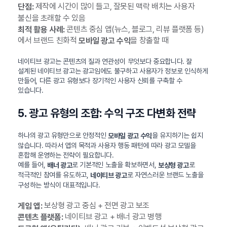
제작에 시간이 많이 들고, 잘못된 맥락 배치는 사용자
단점:
불신을 초래할 수 있음
콘텐츠 중심 앱(뉴스, 블로그, 리뷰 플랫폼 등)
최적 활용 사례:
에서 브랜드 친화적
을 창출할 때
모바일 광고 수익
네이티브 광고는 콘텐츠의 질과 연관성이 무엇보다 중요합니다. 잘
설계된 네이티브 광고는 광고임에도 불구하고 사용자가 정보로 인식하게
만들어, 다른 광고 유형보다 장기적인 사용자 신뢰를 구축할 수
있습니다.
5. 광고 유형의 조합: 수익 구조 다변화 전략
하나의 광고 유형만으로 안정적인
을 유지하기는 쉽지
모바일 광고 수익
않습니다. 따라서 앱의 목적과 사용자 행동 패턴에 따라 광고 모델을
혼합해 운영하는 전략이 필요합니다.
예를 들어,
로 기본적인 노출을 확보하면서,
로
배너 광고
보상형 광고
적극적인 참여를 유도하고,
로 자연스러운 브랜드 노출을
네이티브 광고
구성하는 방식이 대표적입니다.
보상형 광고 중심 + 전면 광고 보조
게임 앱:
네이티브 광고 + 배너 광고 병행
콘텐츠 플랫폼: