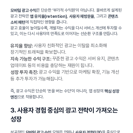
은 단순한 ‘부가적 수익원’이 아닙니다. 올바르게 설계된
모바일 광고 수익
광고 전략은
,
, 그리고
앱 유지율(retention)
사용자 재방문율
콘텐츠
에 직접적인 영향을 줍니다.
소비 패턴
광고 효율이 높아질수록, 개발자는 수익을 다시 서비스 개선에 투자할 수
있고, 이는 다시 사용자의 만족도로 이어지는 선순환 구조를 만듭니다.
사용자 친화적인 광고는 이탈을 최소화해
유지율 향상:
장기적인 트래픽을 확보합니다.
꾸준한 광고 수익은 서버 유지, 콘텐츠
지속 가능한 수익 구조:
업데이트 등의 비용을 충당하는 재원이 됩니다.
광고 수익을 기반으로 마케팅 확장, 기능 개선
성장 투자 촉진:
등 추가 투자가 가능해집니다.
즉, 광고 수익은 단순히 ‘돈을 버는 수단’이 아니라, 앱 성장의
핵심 성장
으로 작용합니다.
엔진
3. 사용자 경험 중심의 광고 전략이 가져오는
성장
성공적인
모델은 언제나
을 중심으로
모바일 광고 수익
사용자 경험(UX)