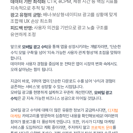
CTR, eCPM, 체류 시간 등 핵심 지표를
데이터 기반 최적화:
지속적으로 추적 및 개선
배너·보상형·네이티브 광고를 상황에 맞게
광고 유형의 균형:
조합해 UX 손상 최소화
사용자 의견을 기반으로 광고 노출 구조를
피드백 반영:
유연하게 조정
앞으로
을 통해 앱을 성장시키려는 개발자라면, ‘단순한
모바일 광고 수익
수익 모델 구축’을 넘어 ‘지속 가능한 사용자 관계 형성’에 초점을 맞춰야
합니다.
데이터와 사용자 경험을 중심에 둔 전략은 앱이 시장의 변화 속에서도
오래 살아남는 힘이 됩니다.
지금이 바로, 귀하의 앱이 단순한 다운로드 수를 넘어 ‘수익과 경험이
공존하는 서비스’로 성장할 수 있는 시점입니다.
모바일 광고를 현명하게 설계하고 꾸준히 개선한다면,
모바일 광고
은 곧 지속 가능한 비즈니스 성공으로 이어질 것입니다.
수익
모바일 광고 수익에 대해 더 많은 유용한 정보가 궁금하시다면,
디지털
카테고리를 방문하여 심층적인 내용을 확인해보세요! 여러분의
마케팅
참여가 블로그를 더 풍성하게 만듭니다. 또한, 귀사가 디지털 마케팅
서비스를 도입하려고 계획 중이라면, 주저하지 말고
를
프로젝트 문의