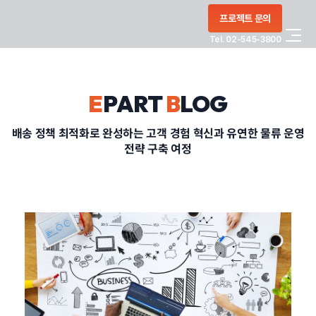
콘텐츠로
프로젝트 문의
건너뛰기
Tel. 02-545-3800
COMPANY
E
PART
B
LOG
SERVICE
배송 정책 최적화로 완성하는 고객 경험 혁신과 유연한 물류 운영
전략 구축 여정
PORTFOLIO
BLOG
CONTACT
정부지원사업